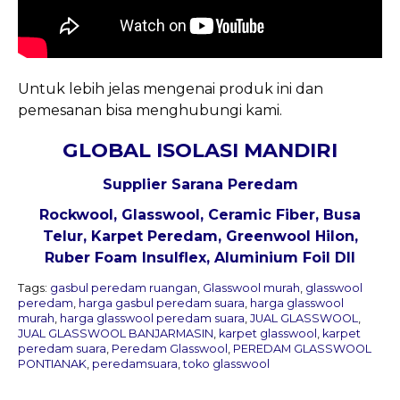
Untuk lebih jelas mengenai produk ini dan
pemesanan bisa menghubungi kami.
GLOBAL ISOLASI MANDIRI
Supplier Sarana Peredam
Rockwool, Glasswool, Ceramic Fiber, Busa
Telur, Karpet Peredam,
Greenwool Hilon
,
Ruber Foam Insulflex, Aluminium Foil Dll
Tags:
gasbul peredam ruangan
,
Glasswool murah
,
glasswool
peredam
,
harga gasbul peredam suara
,
harga glasswool
murah
,
harga glasswool peredam suara
,
JUAL GLASSWOOL
,
JUAL GLASSWOOL BANJARMASIN
,
karpet glasswool
,
karpet
peredam suara
,
Peredam Glasswool
,
PEREDAM GLASSWOOL
PONTIANAK
,
peredamsuara
,
toko glasswool