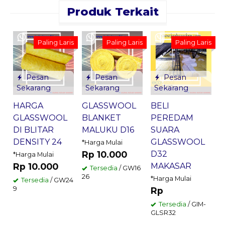
Produk Terkait
B
Paling Laris
Paling Laris
Paling Laris
Pesan
Pesan
Pesan
Y
Sekarang
Sekarang
Sekarang
*
R
HARGA
GLASSWOOL
BELI
GLASSWOOL
BLANKET
PEREDAM
3
DI BLITAR
MALUKU D16
SUARA
DENSITY 24
GLASSWOOL
*Harga Mulai
Rp 10.000
D32
*Harga Mulai
Rp 10.000
MAKASAR
Tersedia
/ GW16
26
*Harga Mulai
Tersedia
/ GW24
9
Rp
Tersedia
/ GIM-
GLSR32