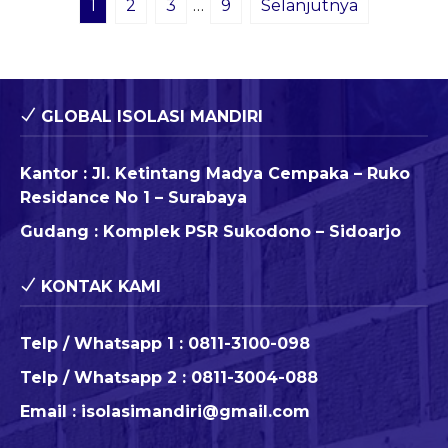
1
2
3
…
9
Selanjutnya
GLOBAL ISOLASI MANDIRI
Kantor : Jl. Ketintang Madya Cempaka – Ruko
Residance No 1 – Surabaya
Gudang : Komplek PSR Sukodono – Sidoarjo
KONTAK KAMI
Telp / Whatsapp 1 :
0811-3100-098
Telp / Whatsapp 2 :
0811-3004-088
Email :
isolasimandiri@gmail.com