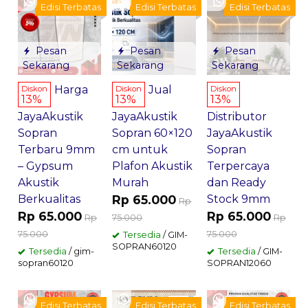
Edisi Terbatas
Edisi Terbatas
Edisi Terbatas
Pesan
Pesan
Pesan
Sekarang
Sekarang
Sekarang
Harga
Jual
Diskon
Diskon
Diskon
13%
13%
13%
JayaAkustik
JayaAkustik
Distributor
Sopran
Sopran 60×120
JayaAkustik
Terbaru 9mm
cm untuk
Sopran
– Gypsum
Plafon Akustik
Terpercaya
Akustik
Murah
dan Ready
Berkualitas
Rp 65.000
Stock 9mm
Rp
Rp 65.000
Rp 65.000
Rp
75.000
Rp
75.000
75.000
Tersedia
/ GIM-
SOPRAN60120
Tersedia
/ gim-
Tersedia
/ GIM-
sopran60120
SOPRAN12060
Edisi Terbatas
Edisi Terbatas
Edisi Terbatas