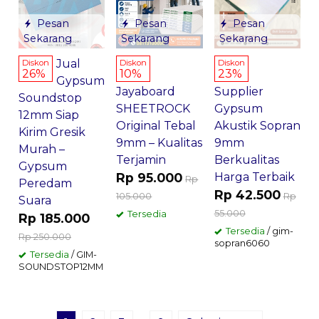
Pesan
Pesan
Pesan
Sekarang
Sekarang
Sekarang
Jual
Diskon
Diskon
Diskon
26%
10%
23%
Gypsum
Jayaboard
Supplier
Soundstop
SHEETROCK
Gypsum
12mm Siap
Original Tebal
Akustik Sopran
Kirim Gresik
9mm – Kualitas
9mm
Murah –
Terjamin
Berkualitas
Gypsum
Rp 95.000
Harga Terbaik
Rp
Peredam
Rp 42.500
105.000
Rp
Suara
55.000
Tersedia
Rp 185.000
Tersedia
/ gim-
Rp 250.000
sopran6060
Tersedia
/ GIM-
SOUNDSTOP12MM