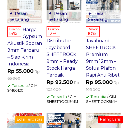
Pesan
Pesan
Pesan
Sekarang
Sekarang
Sekarang
Harga
Diskon
Diskon
Diskon
15%
12%
10%
Gypsum
Distributor
Jayaboard
Akustik Sopran
Jayaboard
SHEETROCK
9mm Terbaru
SHEETROCK
Premium
– Siap Kirim
9mm – Ready
9mm 12mm –
Indonesia
Stock Harga
Solusi Plafon
Rp 55.000
Rp
Terbaik
Rapi Anti Ribet
65.000
Rp 92.500
Rp 95.000
Rp
Rp
Tersedia
/ GIM-
105.000
105.000
9M60120
Tersedia
/ GIM-
Tersedia
/ GIM-
SHEETROCK9MM
SHEETROCK9MM
Edisi Terbatas
Paling Laris