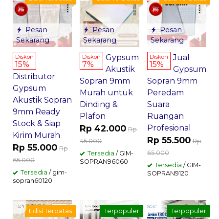
Pesan
Pesan
Pesan
Sekarang
Sekarang
Sekarang
Gypsum
Jual
Diskon
Diskon
Diskon
15%
7%
15%
Akustik
Gypsum
Distributor
Sopran 9mm
Sopran 9mm
Gypsum
Murah untuk
Peredam
Akustik Sopran
Dinding &
Suara
9mm Ready
Plafon
Ruangan
Stock & Siap
Rp 42.000
Profesional
Rp
Kirim Murah
Rp 55.500
45.000
Rp
Rp 55.000
Rp
65.000
Tersedia
/ GIM-
65.000
SOPRAN96060
Tersedia
/ GIM-
Tersedia
/ gim-
SOPRAN9120
sopran60120
Edisi Terbatas
Terpopuler
Terpopuler