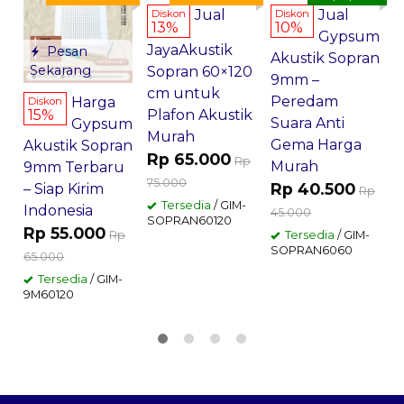
Jual
Jual
Diskon
Diskon
13%
10%
Gypsum
S
JayaAkustik
Pesan
Akustik Sopran
S
Sekarang
Sopran 60×120
9mm –
J
cm untuk
Peredam
R
Harga
Diskon
15%
Plafon Akustik
Suara Anti
Gypsum
7
Murah
Gema Harga
Akustik Sopran
Rp 65.000
Rp
S
Murah
9mm Terbaru
75.000
Rp 40.500
– Siap Kirim
Rp
Tersedia
/ GIM-
Indonesia
45.000
SOPRAN60120
Rp 55.000
Rp
Tersedia
/ GIM-
SOPRAN6060
65.000
Tersedia
/ GIM-
9M60120