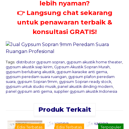
lebih nyaman?
👉 Langsung chat sekarang
untuk penawaran terbaik &
konsultasi GRATIS!
Tags:
distributor gypsum sopran
,
gypsum akustik home theater
,
gypsum akustik siap kirim
,
Gypsum Akustik Sopran Murah
,
gypsum berlubang akustik
,
gypsum karaoke anti gema
,
gypsum peredam suara ruangan
,
gypsum plafon peredam
suara
,
gypsum Sopran 9mm
,
gypsum Sopran ready stock
,
gypsum untuk studio musik
,
panel akustik dinding modern
,
panel gypsum anti gema
,
supplier gypsum akustik Indonesia
Produk Terkait
Pesan
Pesan
Sekarang
Sekarang
Edisi Terbatas
Edisi Terbatas
Terpopuler