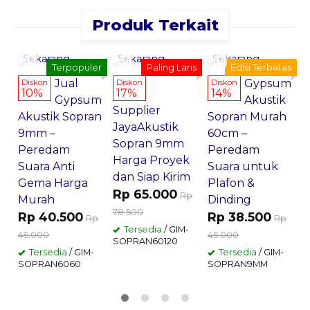
Produk Terkait
Pesan
Pesan
Pesan
Sekarang
Sekarang
Sekarang
Terpopuler
Paling Laris
Edisi Terbatas
Jual
Gypsum
Diskon
Diskon
Diskon
10%
17%
14%
J
Gypsum
Akustik
Supplier
S
Akustik Sopran
Sopran Murah
JayaAkustik
c
9mm –
60cm –
Sopran 9mm
P
Peredam
Peredam
Harga Proyek
M
Suara Anti
Suara untuk
dan Siap Kirim
R
Gema Harga
Plafon &
Rp 65.000
Rp
7
Murah
Dinding
78.500
Rp 40.500
Rp 38.500
Rp
Rp
S
Tersedia
/ GIM-
45.000
45.000
SOPRAN60120
Tersedia
/ GIM-
Tersedia
/ GIM-
SOPRAN6060
SOPRAN9MM