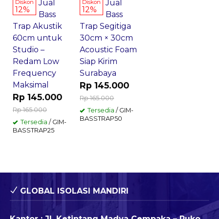
Jual
Jual
Diskon
Diskon
12%
12%
Bass
Bass
Trap Akustik
Trap Segitiga
60cm untuk
30cm × 30cm
Studio –
Acoustic Foam
Redam Low
Siap Kirim
Frequency
Surabaya
Maksimal
Rp 145.000
Rp 145.000
Rp 165.000
Rp 165.000
Tersedia
/ GIM-
BASSTRAP50
Tersedia
/ GIM-
BASSTRAP25
GLOBAL ISOLASI MANDIRI
Kantor : Jl. Ketintang Madya Cempaka – Ruko