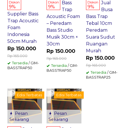
Bass
Jual
Diskon
Diskon
Diskon
9%
9%
9%
Trap
Busa
Supplier Bass
Acoustic Foam
Bass Trap
Trap Acoustic
– Peredam
Tebal 10cm
Foam
Bass Studio
Peredam
Indonesia
Musik 30cm ×
Suara Sudut
50cm Murah
30cm
Ruangan
Rp 150.000
Rp 150.000
Murah
Rp 165.000
Rp 150.000
Rp 165.000
Tersedia
/ GIM-
Rp 165.000
Tersedia
/ GIM-
BASSTRAP50
BASSTRAP50
Tersedia
/ GIM-
BASSTRAP25
Edisi Terbatas
Edisi Terbatas
Pesan
Pesan
Sekarang
Sekarang