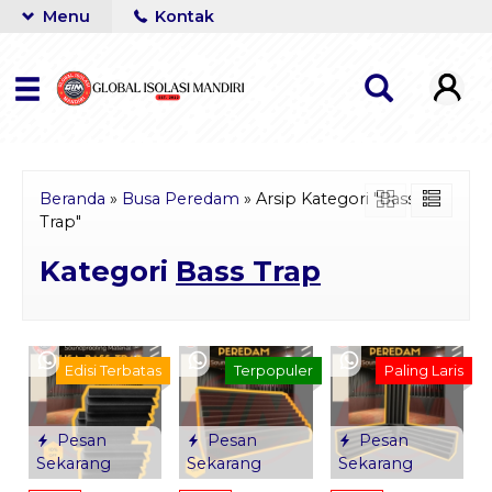
Menu
Kontak
Beranda
»
Busa Peredam
»
Arsip Kategori "Bass
Trap"
Kategori
Bass Trap
Edisi Terbatas
Terpopuler
Paling Laris
Pesan
Pesan
Pesan
Sekarang
Sekarang
Sekarang