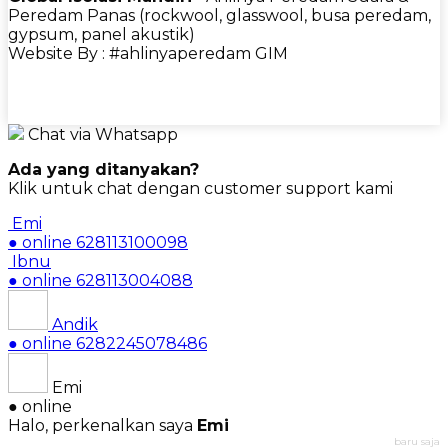
Peredam Panas (rockwool, glasswool, busa peredam,
gypsum, panel akustik)
Website By : #ahlinyaperedam GIM
Chat via Whatsapp
Ada yang ditanyakan?
Klik untuk chat dengan customer support kami
Emi
● online
628113100098
Ibnu
● online
628113004088
Andik
● online
6282245078486
Emi
● online
Halo, perkenalkan saya
Emi
baru saja