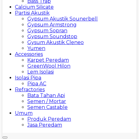
Bass Trap
Calcium Silicate
Partisi Akustik
Gypsum Akustik Sounerbell
Gypsum Armstrong
Gypsum Sopran
Gypsum Soundstop
Gysum Akustik Cleneo
Yumen
Accessories
Karpet Peredam
GreenWool Hilon
Lem Isolasi
Isolasi Pipa
Pipa AC
Refractories
Bata Tahan Api
Semen / Mortar
Semen Castable
Umum
Produk Peredam
Jasa Peredam