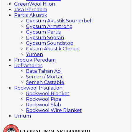
GreenWool Hilon
Jasa Peredam
Partisi Akustik
Gypsum Akustik Sounerbell
Gypsum Armstrong
Gypsum Partisi
Gypsum Sopran
Gypsum Soundstop
Gysum Akustik Cleneo
Yumen
Produk Peredam
Refractories
Bata Tahan Api
Semen / Mortar
Semen Castable
Rockwool Insulation
Rockwool Blanket
Rockwool Pipa
Rockwool Slab
Rockwool Wire Blanket
Umum