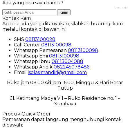
Ada yang bisa saya bantu?
baru saja
Kirim
Kontak Kami
Apabila ada yang ditanyakan, silahkan hubungi kami
melalui kontak di bawah ini.
SMS
08113100098
Call Center
08113100098
Whatsapp
Pemesanan
08113100098
Whatsapp
Emi
08113100098
Whatsapp
Ibnu
08113004088
Whatsapp
Andik
082245078486
Email
isolasimandiri@gmail.com
Buka jam 08.00 s/d jam 16.00, Minggu & Hari Besar
Tutup
Jl. Ketintang Madya VII – Ruko Residence no. 1 -
Surabaya
Produk Quick Order
Pemesanan dapat langsung menghubungi kontak
dibawah: