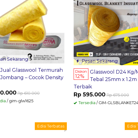
an Sekarang
Pesan Sekarang
Jual Glasswool Termurah
Glasswool D24 Kg/
Diskon
12%
Jombang – Cocok Density
Tebal 25mm x 1.2m
Terbaik
0.000
Rp 610.000
Rp 595.000
Rp 675.000
dia
/ gim-glw1625
Tersedia
/ GIM-GLSBLANKET2
Edisi Terbatas
Edisi