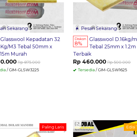
an Sekarang
Pesan Sekarang
Glasswool Kepadatan 32
Glasswool D.16kg/
Diskon
8%
Kg/M3 Tebal 50mm x
Tebal 25mm x 1.2m
 15m Murah
Terbaik
20.000
Rp 460.000
Rp 875.000
Rp 500.000
dia
/ GIM-GLSW3225
Tersedia
/ GIM-GLSW1625
Paling Laris
Edisi