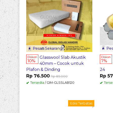
Pesan Sekarang
Pes
Glasswool Slab Akustik
Diskon
Diskon
10%
7%
40mm – Cocok untuk
Plafon & Dinding
24
Rp 76.500
Rp 57
Rp 85.000
Tersedia
/ GIM-GLSSLAB120
Terse
Edisi Terbatas