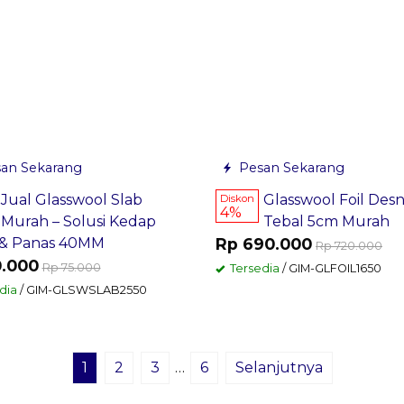
an Sekarang
Pesan Sekarang
Jual Glasswool Slab
Glasswool Foil Desni
Diskon
4%
Murah – Solusi Kedap
Tebal 5cm Murah
 & Panas 40MM
Rp 690.000
Rp 720.000
0.000
Rp 75.000
Tersedia
/ GIM-GLFOIL1650
dia
/ GIM-GLSWSLAB2550
1
2
3
…
6
Selanjutnya