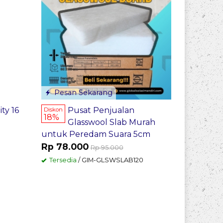
Pesan Sekarang
ty 16
Pusat Penjualan
Diskon
18%
Glasswool Slab Murah
untuk Peredam Suara 5cm
Rp 78.000
Rp 95.000
Tersedia
/ GIM-GLSWSLAB120