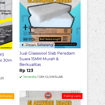
Pesan Sekarang
Jual Glasswool Slab Peredam
M3
Suara 15MM Murah &
 x 30m
Berkualitas
Rp 123
Tersedia
/ GIM-GLSWSLAB
425
 Terbatas
Paling Laris