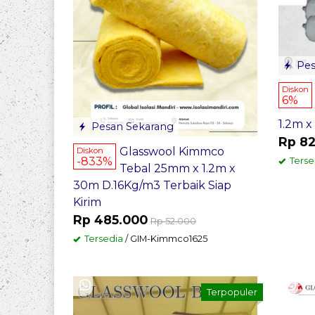
Pes
Diskon
6%
1.2m x
Pesan Sekarang
Rp 8
Glasswool Kimmco
Diskon
-833%
Terse
Tebal 25mm x 1.2m x
30m D.16Kg/m3 Terbaik Siap
Kirim
Rp 485.000
Rp 52.000
Tersedia
/ GIM-Kimmco1625
Terpopuler