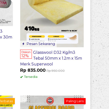
m3
 x 30m
Pesan Sekarang
Glasswool D32 Kg/m3
Diskon
12%
Tebal 50mm x 1.2m x 15m
Merk Superwool
Rp 835.000
Rp 950.000
Tersedia
 Terbatas
Paling Laris