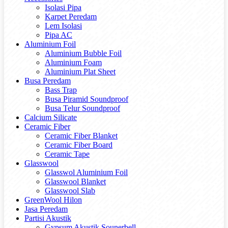
Isolasi Pipa
Karpet Peredam
Lem Isolasi
Pipa AC
Aluminium Foil
Aluminium Bubble Foil
Aluminium Foam
Aluminium Plat Sheet
Busa Peredam
Bass Trap
Busa Piramid Soundproof
Busa Telur Soundproof
Calcium Silicate
Ceramic Fiber
Ceramic Fiber Blanket
Ceramic Fiber Board
Ceramic Tape
Glasswool
Glasswol Aluminium Foil
Glasswool Blanket
Glasswool Slab
GreenWool Hilon
Jasa Peredam
Partisi Akustik
Gypsum Akustik Sounerbell