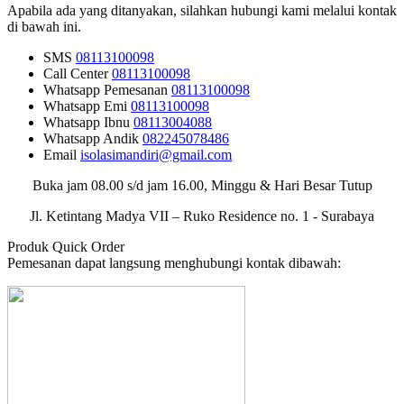
Apabila ada yang ditanyakan, silahkan hubungi kami melalui kontak
di bawah ini.
SMS
08113100098
Call Center
08113100098
Whatsapp
Pemesanan
08113100098
Whatsapp
Emi
08113100098
Whatsapp
Ibnu
08113004088
Whatsapp
Andik
082245078486
Email
isolasimandiri@gmail.com
Buka jam 08.00 s/d jam 16.00, Minggu & Hari Besar Tutup
Jl. Ketintang Madya VII – Ruko Residence no. 1 - Surabaya
Produk Quick Order
Pemesanan dapat langsung menghubungi kontak dibawah: