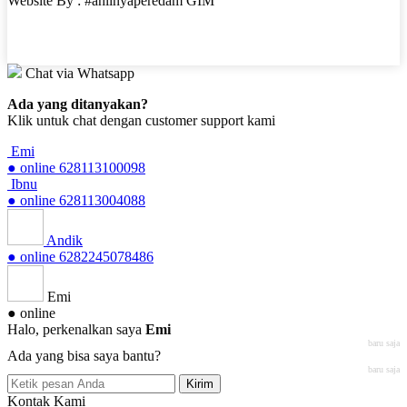
Website By : #ahlinyaperedam GIM
Chat via Whatsapp
Ada yang ditanyakan?
Klik untuk chat dengan customer support kami
Emi
● online
628113100098
Ibnu
● online
628113004088
Andik
● online
6282245078486
Emi
● online
Halo, perkenalkan saya
Emi
baru saja
Ada yang bisa saya bantu?
baru saja
Kirim
Kontak Kami