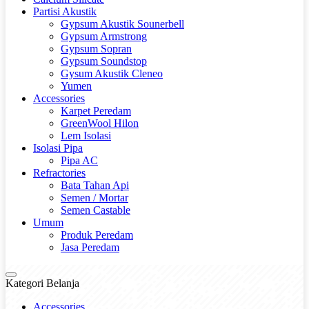
Partisi Akustik
Gypsum Akustik Sounerbell
Gypsum Armstrong
Gypsum Sopran
Gypsum Soundstop
Gysum Akustik Cleneo
Yumen
Accessories
Karpet Peredam
GreenWool Hilon
Lem Isolasi
Isolasi Pipa
Pipa AC
Refractories
Bata Tahan Api
Semen / Mortar
Semen Castable
Umum
Produk Peredam
Jasa Peredam
Kategori Belanja
Accessories