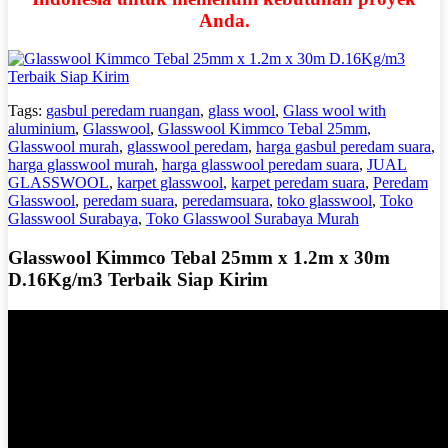
Anda.
Tags:
gasbul peredam ruangan
,
glass wool
,
Glass wool with
aluminium
,
Glasswool
,
Glasswool Kimmco Tebal 25mm
,
Glasswool murah
,
glasswool peredam
,
harga gasbul peredam suara
,
harga glasswool murah
,
harga glasswool peredam suara
,
JUAL
GLASSWOOL
,
karpet glasswool
,
karpet peredam suara
,
Peredam
Glasswool
,
peredam suara
,
peredamsuara
,
toko glasswool
,
Toko
Glasswool Surabaya
,
Toko Glasswool Surabaya Murah
Glasswool Kimmco Tebal 25mm x 1.2m x 30m
D.16Kg/m3 Terbaik Siap Kirim