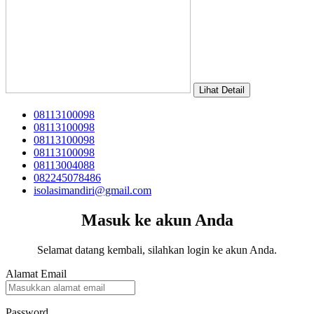
Lihat Detail
08113100098
08113100098
08113100098
08113100098
08113004088
082245078486
isolasimandiri@gmail.com
Masuk ke akun Anda
Selamat datang kembali, silahkan login ke akun Anda.
Alamat Email
Password