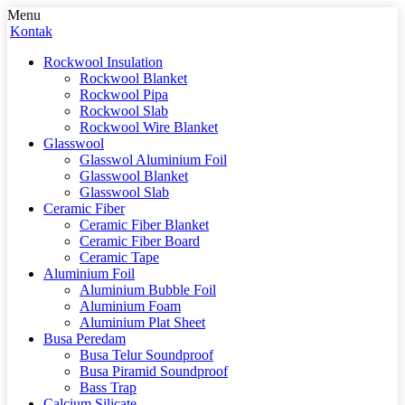
Menu
Kontak
Rockwool Insulation
Rockwool Blanket
Rockwool Pipa
Rockwool Slab
Rockwool Wire Blanket
Glasswool
Glasswol Aluminium Foil
Glasswool Blanket
Glasswool Slab
Ceramic Fiber
Ceramic Fiber Blanket
Ceramic Fiber Board
Ceramic Tape
Aluminium Foil
Aluminium Bubble Foil
Aluminium Foam
Aluminium Plat Sheet
Busa Peredam
Busa Telur Soundproof
Busa Piramid Soundproof
Bass Trap
Calcium Silicate