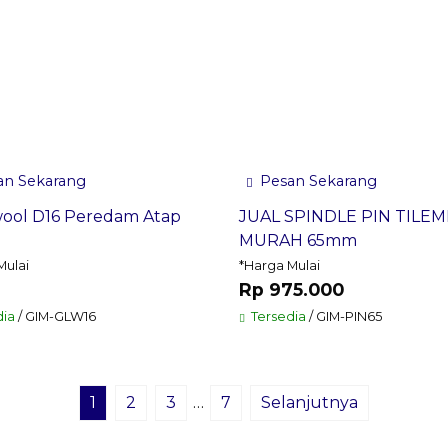
n Sekarang
Pesan Sekarang
wool D16 Peredam Atap
JUAL SPINDLE PIN TILE
h
MURAH 65mm
Mulai
*Harga Mulai
Rp 975.000
ia
/ GIM-GLW16
Tersedia
/ GIM-PIN65
1
2
3
…
7
Selanjutnya