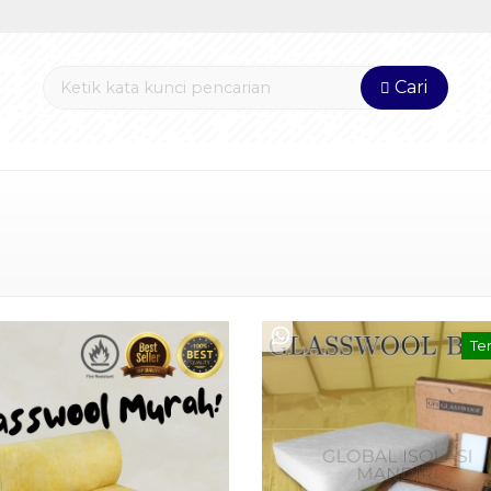
Cari
Te