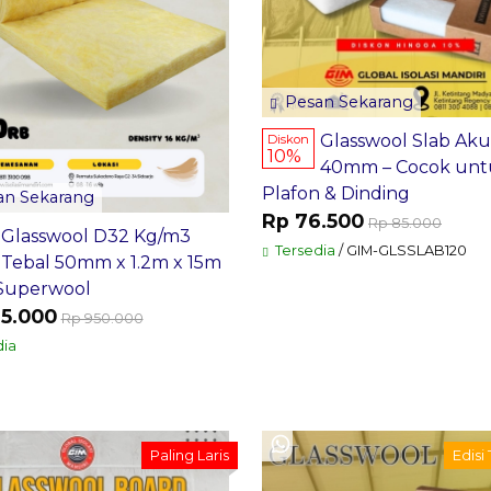
Pesan Sekarang
Glasswool Slab Aku
Diskon
10%
40mm – Cocok unt
Plafon & Dinding
n Sekarang
Rp 76.500
Rp 85.000
Glasswool D32 Kg/m3
Tersedia
/ GIM-GLSSLAB120
Tebal 50mm x 1.2m x 15m
Superwool
5.000
Rp 950.000
ia
Paling Laris
Edisi