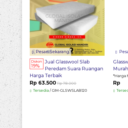
Pesan Sekarang
Pesa
Jual Glasswool Slab
Glass
Diskon
19%
Peredam Suara Ruangan
Mura
Harga Terbaik
*Harga 
Rp 63.500
Rp
Rp 78.000
Tersedia
/ GIM-GLSWSLAB120
Tersed