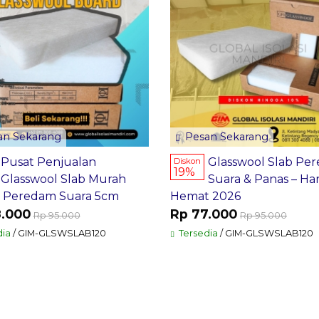
n Sekarang
Pesan Sekarang
Pusat Penjualan
Glasswool Slab Pe
Diskon
19%
Glasswool Slab Murah
Suara & Panas – Ha
 Peredam Suara 5cm
Hemat 2026
8.000
Rp 77.000
Rp 95.000
Rp 95.000
ia
/ GIM-GLSWSLAB120
Tersedia
/ GIM-GLSWSLAB120