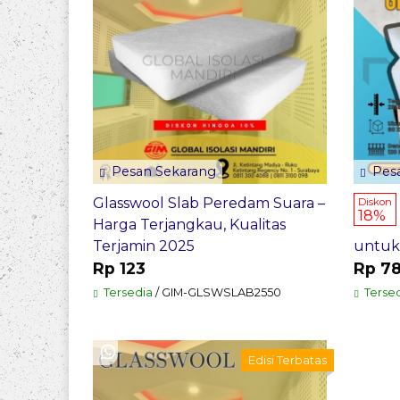
Pesan Sekarang
Pesa
Glasswool Slab Peredam Suara –
Diskon
18%
Harga Terjangkau, Kualitas
Terjamin 2025
untuk
Rp 123
Rp 7
Tersedia
/ GIM-GLSWSLAB2550
Tersed
Edisi Terbatas