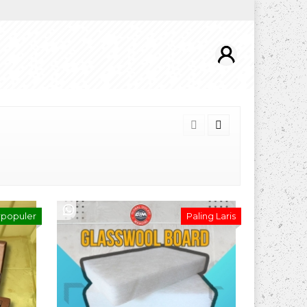
rpopuler
Paling Laris