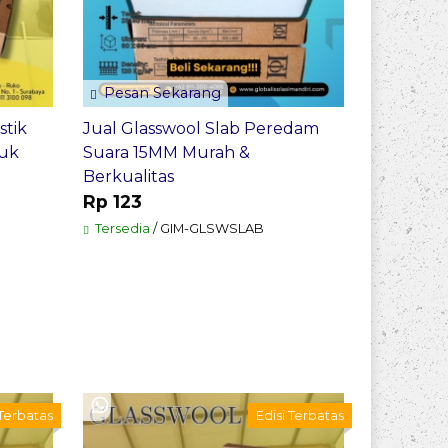
Pesan Sekarang
stik
Jual Glasswool Slab Peredam
uk
Suara 15MM Murah &
Berkualitas
Rp 123
Tersedia
/ GIM-GLSWSLAB
 Terbatas
Edisi Terbatas