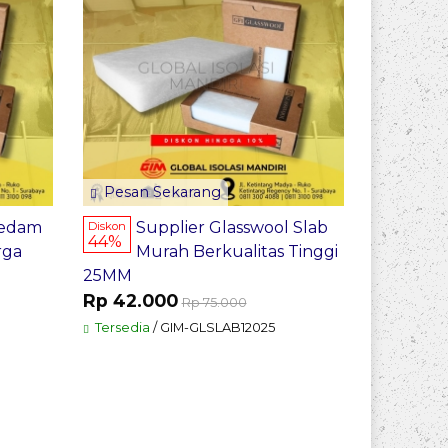
Pesan Sekarang
redam
Supplier Glasswool Slab
Diskon
44%
rga
Murah Berkualitas Tinggi
25MM
Rp 42.000
Rp 75.000
Tersedia
/ GIM-GLSLAB12025