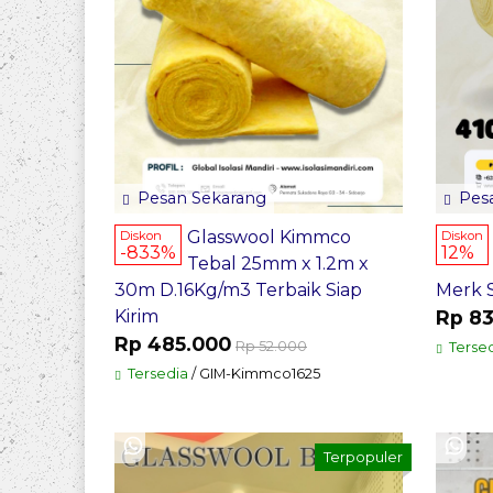
Pesan Sekarang
Pesa
Glasswool Kimmco
Diskon
Diskon
-833%
12%
Tebal 25mm x 1.2m x
30m D.16Kg/m3 Terbaik Siap
Merk 
Kirim
Rp 83
Rp 485.000
Rp 52.000
Tersed
Tersedia
/ GIM-Kimmco1625
Terpopuler