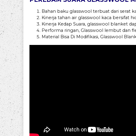
Bahan baku glasswool terbuat dari serat 
Kinerja tahan air glasswool kaca bersifat h
Kinerja Kedap Suara, glasswool blanket da
Performa ringan, Glasswool lembut dan 
Material Bisa Di Modifikasi, Glasswool Bla