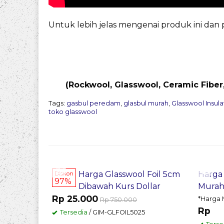
Untuk lebih jelas mengenai produk ini da
(Rockwool, Glasswool, Ceramic Fiber
Tags:
gasbul peredam
,
glasbul murah
,
Glasswool Insula
toko glasswool
Pesan Sekarang
Pes
Harga Glasswool Foil 5cm
Harga
Diskon
97%
Dibawah Kurs Dollar
Mura
Rp 25.000
*Harga 
Rp 750.000
Rp
Tersedia
/ GIM-GLFOIL5025