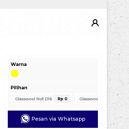
Warna
Pilihan
Glasswool Roll D16
Rp 0
Glasswool Roll D24
Rp
Pesan via Whatsapp