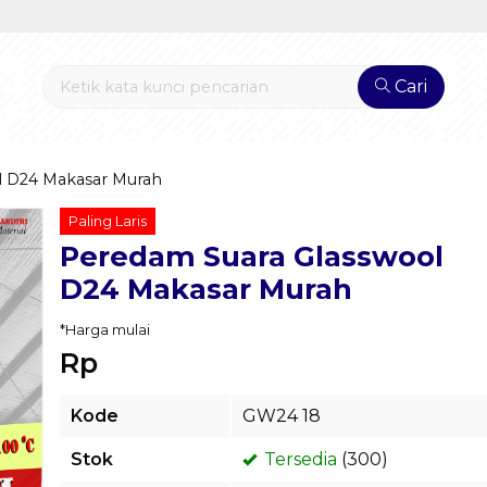
Cari
l D24 Makasar Murah
Paling Laris
Peredam Suara Glasswool
D24 Makasar Murah
*Harga mulai
Rp
Kode
GW24 18
Stok
Tersedia
(300)