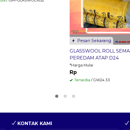
dia
/ GIM-GLASWOL1632
Pesan Sekarang
GLASSWOOL ROLL SEM
PEREDAM ATAP D24
*Harga Mulai
Rp
Tersedia
/ GW24 33
KONTAK KAMI