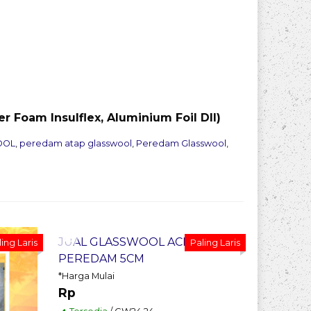
r Foam Insulflex, Aluminium Foil Dll)
OOL
,
peredam atap glasswool
,
Peredam Glasswool
,
Pesan Sekarang
Pesan
JUAL GLASSWOOL ACEH
HARGA 
ing Laris
Paling Laris
PEREDAM 5CM
MURAH
*Harga Mulai
*Harga Mul
Rp
Rp 385