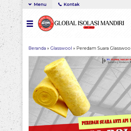
Menu
Kontak
Beranda
»
Glasswool
»
Peredam Suara Glasswoo