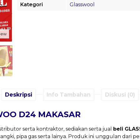
Kategori
Glasswool
view
Deskripsi
Info Tambahan
Diskusi (0)
WOO D24 MAKASAR
stributor serta kontraktor, sediakan serta jual
beli GL
tangki, pipa gas serta lainya. Produk ini unggulan dari 