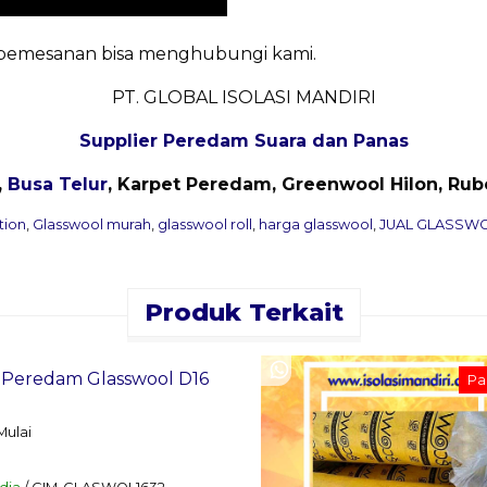
n pemesanan bisa menghubungi kami.
PT. GLOBAL ISOLASI MANDIRI
Supplier Peredam Suara dan Panas
,
Busa Telur
, Karpet Peredam, Greenwool Hilon, Rube
tion
,
Glasswool murah
,
glasswool roll
,
harga glasswool
,
JUAL GLASSW
Produk Terkait
an Sekarang
 Peredam Glasswool D16
Pal
h
Mulai