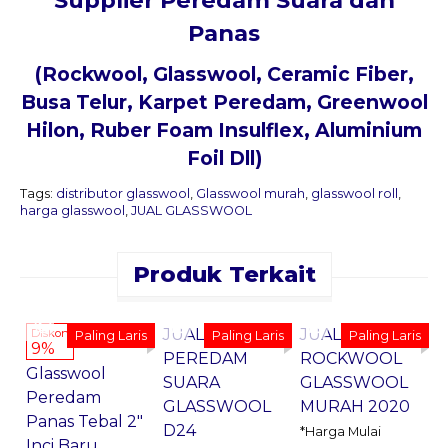
Supplier Peredam Suara dan
Panas
(Rockwool, Glasswool, Ceramic Fiber,
Busa Telur
, Karpet Peredam, Greenwool
Hilon, Ruber Foam Insulflex, Aluminium
Foil Dll)
Tags:
distributor glasswool
,
Glasswool murah
,
glasswool roll
,
harga glasswool
,
JUAL GLASSWOOL
Produk Terkait
Pesan
Pesan
Pesan
Sekarang
Sekarang
Sekarang
JUAL
JUAL
B
Diskon
Paling Laris
Paling Laris
Paling Laris
9%
PEREDAM
ROCKWOOL
Glasswool
SUARA
GLASSWOOL
P
Peredam
GLASSWOOL
MURAH 2020
*
Panas Tebal 2″
D24
*Harga Mulai
Inci Baru