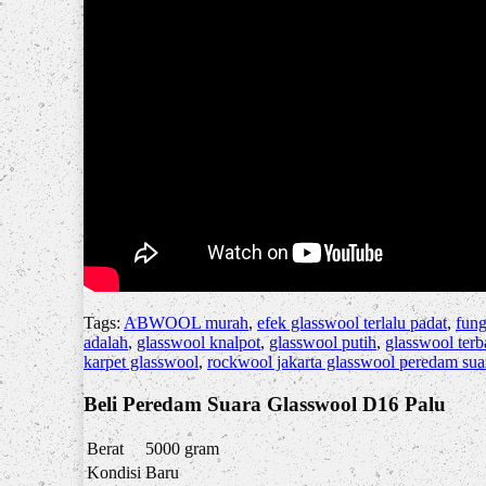
Tags:
ABWOOL murah
,
efek glasswool terlalu padat
,
fung
adalah
,
glasswool knalpot
,
glasswool putih
,
glasswool terb
karpet glasswool
,
rockwool jakarta glasswool peredam sua
Beli Peredam Suara Glasswool D16 Palu
Berat
5000 gram
Kondisi
Baru