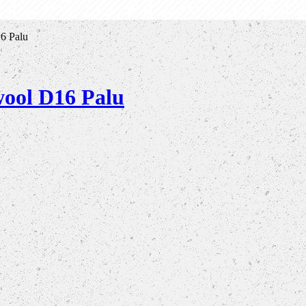
6 Palu
wool D16 Palu