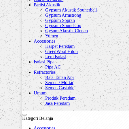
Partisi Akustik
Gypsum Akustik Sounerbell
Gypsum Armstrong
Gypsum Sopran
Gypsum Soundstop
Gysum Akustik Cleneo
Yumen
Accessories
Karpet Peredam
GreenWool Hilon
Lem Isolasi
Isolasi Pipa
Pipa AC
Refractories
Bata Tahan Api
Semen / Mortar
Semen Castable
Umum
Produk Peredam
Jasa Peredam
Kategori Belanja
Accessories