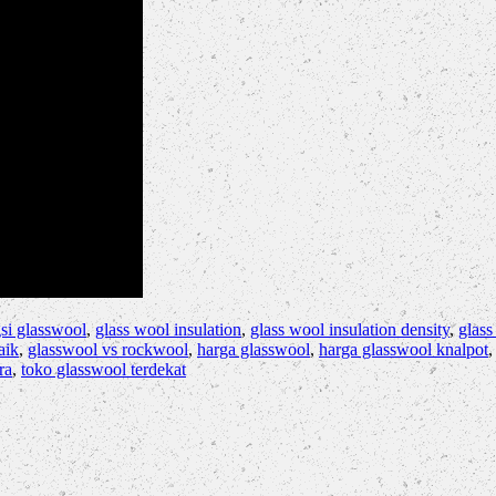
si glasswool
,
glass wool insulation
,
glass wool insulation density
,
glass
aik
,
glasswool vs rockwool
,
harga glasswool
,
harga glasswool knalpot
ra
,
toko glasswool terdekat