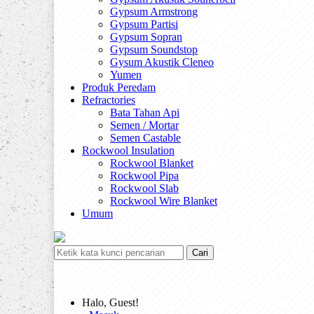
Gypsum Armstrong
Gypsum Partisi
Gypsum Sopran
Gypsum Soundstop
Gysum Akustik Cleneo
Yumen
Produk Peredam
Refractories
Bata Tahan Api
Semen / Mortar
Semen Castable
Rockwool Insulation
Rockwool Blanket
Rockwool Pipa
Rockwool Slab
Rockwool Wire Blanket
Umum
Cari
Halo, Guest!