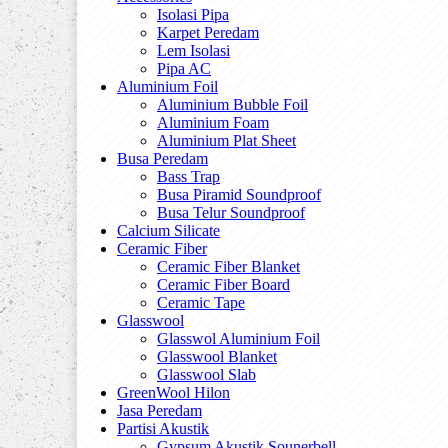
Isolasi Pipa
Karpet Peredam
Lem Isolasi
Pipa AC
Aluminium Foil
Aluminium Bubble Foil
Aluminium Foam
Aluminium Plat Sheet
Busa Peredam
Bass Trap
Busa Piramid Soundproof
Busa Telur Soundproof
Calcium Silicate
Ceramic Fiber
Ceramic Fiber Blanket
Ceramic Fiber Board
Ceramic Tape
Glasswool
Glasswol Aluminium Foil
Glasswool Blanket
Glasswool Slab
GreenWool Hilon
Jasa Peredam
Partisi Akustik
Gypsum Akustik Sounerbell