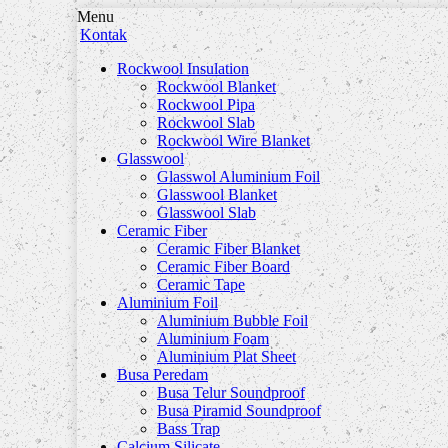
Menu
Kontak
Rockwool Insulation
Rockwool Blanket
Rockwool Pipa
Rockwool Slab
Rockwool Wire Blanket
Glasswool
Glasswol Aluminium Foil
Glasswool Blanket
Glasswool Slab
Ceramic Fiber
Ceramic Fiber Blanket
Ceramic Fiber Board
Ceramic Tape
Aluminium Foil
Aluminium Bubble Foil
Aluminium Foam
Aluminium Plat Sheet
Busa Peredam
Busa Telur Soundproof
Busa Piramid Soundproof
Bass Trap
Calcium Silicate