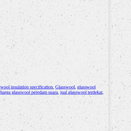
 wool insulation specification
,
Glasswool
,
glasswool
,
harga glasswool peredam suara
,
jual glasswool terdekat
,