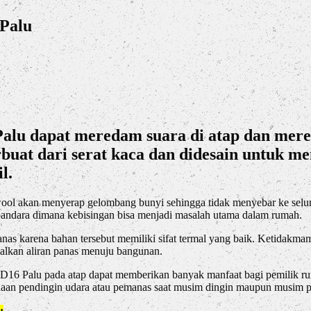
 Palu
alu dapat meredam suara di atap dan mered
erbuat dari serat kaca dan didesain untuk m
l.
wool akan menyerap gelombang bunyi sehingga tidak menyebar ke selur
t bandara dimana kebisingan bisa menjadi masalah utama dalam rumah.
as karena bahan tersebut memiliki sifat termal yang baik. Ketidakm
alkan aliran panas menuju bangunan.
16 Palu pada atap dapat memberikan banyak manfaat bagi pemilik ru
naan pendingin udara atau pemanas saat musim dingin maupun musim p
: