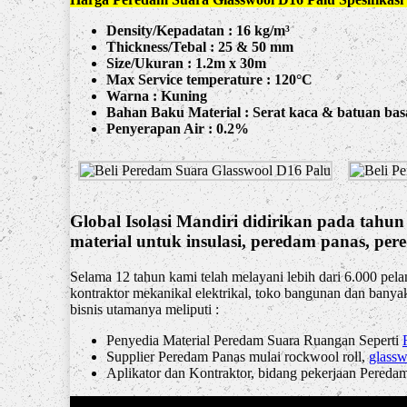
Density/Kepadatan : 16 kg/m³
Thickness/Tebal : 25 & 50 mm
Size/Ukuran : 1.2m x 30m
Max
Service temperature : 120°C
Warna : Kuning
Bahan Baku Material : Serat kaca & batuan bas
Penyerapan Air : 0.2%
Global Isolasi Mandiri didirikan pada tahu
material untuk insulasi, peredam panas, pere
Selama 12 tahun kami telah melayani lebih dari 6.000 pelan
kontraktor mekanikal elektrikal, toko bangunan dan banya
bisnis utamanya meliputi :
Penyedia Material Peredam Suara Ruangan Seperti
Supplier Peredam Panas mulai rockwool roll,
glassw
Aplikator dan Kontraktor, bidang pekerjaan Pered