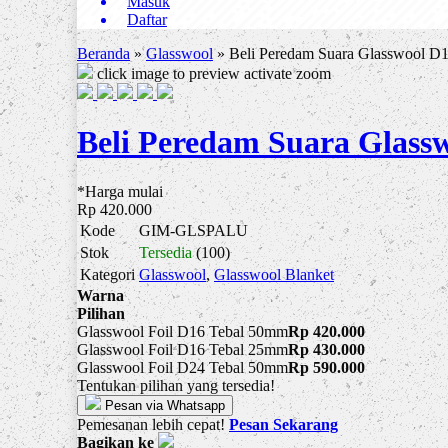
Masuk
Daftar
Beranda
»
Glasswool
»
Beli Peredam Suara Glasswool D1
click image to preview
activate zoom
Beli Peredam Suara Glass
*Harga mulai
Rp 420.000
Kode
GIM-GLSPALU
Stok
Tersedia
(100)
Kategori
Glasswool
,
Glasswool Blanket
Warna
Pilihan
Glasswool Foil D16 Tebal 50mm
Rp 420.000
Glasswool Foil D16 Tebal 25mm
Rp 430.000
Glasswool Foil D24 Tebal 50mm
Rp 590.000
Tentukan pilihan yang tersedia!
Pesan via Whatsapp
Pemesanan lebih cepat!
Pesan Sekarang
Bagikan ke