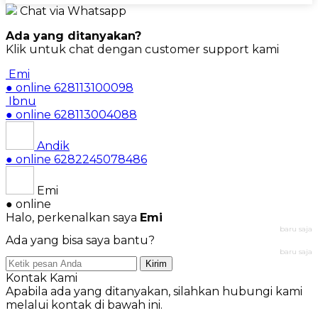
Chat via Whatsapp
Ada yang ditanyakan?
Klik untuk chat dengan customer support kami
Emi
● online
628113100098
Ibnu
● online
628113004088
Andik
● online
6282245078486
Emi
● online
Halo, perkenalkan saya
Emi
baru saja
Ada yang bisa saya bantu?
baru saja
Kirim
Kontak Kami
Apabila ada yang ditanyakan, silahkan hubungi kami
melalui kontak di bawah ini.