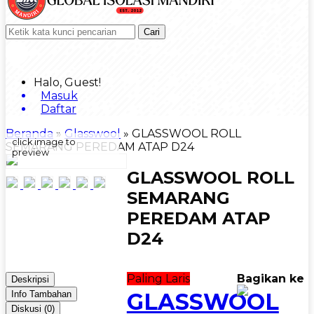
Cari
Halo, Guest!
Masuk
Daftar
Beranda
»
Glasswool
»
GLASSWOOL ROLL
click image to
SEMARANG PEREDAM ATAP D24
preview
GLASSWOOL ROLL
SEMARANG
PEREDAM ATAP
D24
Paling Laris
Bagikan ke
Deskripsi
GLASSWOOL
Info Tambahan
Diskusi (0)