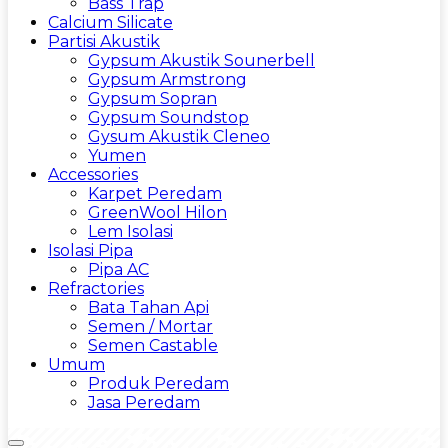
Bass Trap
Calcium Silicate
Partisi Akustik
Gypsum Akustik Sounerbell
Gypsum Armstrong
Gypsum Sopran
Gypsum Soundstop
Gysum Akustik Cleneo
Yumen
Accessories
Karpet Peredam
GreenWool Hilon
Lem Isolasi
Isolasi Pipa
Pipa AC
Refractories
Bata Tahan Api
Semen / Mortar
Semen Castable
Umum
Produk Peredam
Jasa Peredam