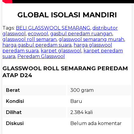
GLOBAL ISOLASI MANDIRI
Tags:
BELI GLASSWOOL SEMARANG
,
distributor
glasswool
,
ecowool
,
gasbul peredam ruangan
,
glasswool roll semaran
,
glasswool semarang murah
,
harga gasbul peredam suara
,
harga glasswool
peredam suara
,
karpet glasswool
,
karpet peredam
suara
,
Peredam Glasswool
GLASSWOOL ROLL SEMARANG PEREDAM
ATAP D24
Berat
300 gram
Kondisi
Baru
Dilihat
2.384 kali
Diskusi
Belum ada komentar