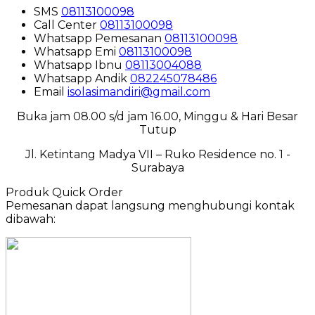
SMS
08113100098
Call Center
08113100098
Whatsapp
Pemesanan
08113100098
Whatsapp
Emi
08113100098
Whatsapp
Ibnu
08113004088
Whatsapp
Andik
082245078486
Email
isolasimandiri@gmail.com
Buka jam 08.00 s/d jam 16.00, Minggu & Hari Besar
Tutup
Jl. Ketintang Madya VII – Ruko Residence no. 1 -
Surabaya
Produk Quick Order
Pemesanan dapat langsung menghubungi kontak
dibawah: