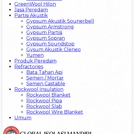
GreenWool Hilon
Jasa Peredam
Partisi Akustik
Gypsum Akustik Sounerbell
Gypsum Armstrong
Gypsum Partisi
Gypsum Sopran
Gypsum Soundstop
Gysum Akustik Cleneo
Yumen
Produk Peredam
Refractories
Bata Tahan Api
Semen / Mortar
Semen Castable
Rockwool Insulation
Rockwool Blanket
Rockwool Pipa
Rockwool Slab
Rockwool Wire Blanket
Umum