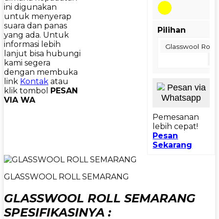
ini digunakan
untuk menyerap
suara dan panas
Pilihan
yang ada. Untuk
informasi lebih
Glasswool Roll 
lanjut bisa hubungi
R
kami segera
dengan membuka
link
Kontak
atau
Pesan via
klik tombol
PESAN
Whatsapp
VIA WA
Pemesanan
lebih cepat!
Pesan
Sekarang
GLASSWOOL ROLL SEMARANG
GLASSWOOL ROLL SEMARANG
SPESIFIKASINYA :