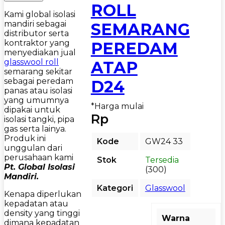
ROLL
Kami global isolasi
mandiri sebagai
SEMARANG
distributor serta
kontraktor yang
PEREDAM
menyediakan jual
glasswool roll
ATAP
semarang sekitar
sebagai peredam
D24
panas atau isolasi
yang umumnya
*Harga mulai
dipakai untuk
Rp
isolasi tangki, pipa
gas serta lainya.
Produk ini
Kode
GW24 33
unggulan dari
perusahaan kami
Stok
Tersedia
Pt. Global Isolasi
(300)
Mandiri.
Kategori
Glasswool
Kenapa diperlukan
kepadatan atau
density yang tinggi
Warna
dimana kepadatan