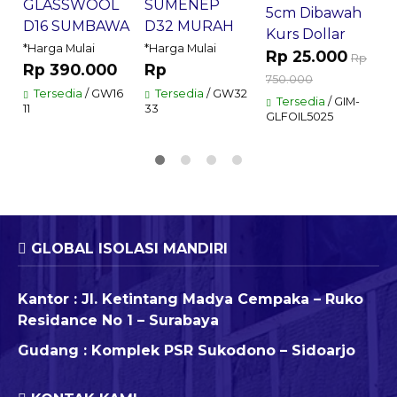
GLASSWOOL
SUMENEP
5cm Dibawah
D16 SUMBAWA
D32 MURAH
Kurs Dollar
*Harga Mulai
*Harga Mulai
Rp 25.000
Rp
Rp 390.000
Rp
750.000
Tersedia
/ GW16
Tersedia
/ GW32
Tersedia
/ GIM-
11
33
GLFOIL5025
GLOBAL ISOLASI MANDIRI
Kantor : Jl. Ketintang Madya Cempaka – Ruko
Residance No 1 – Surabaya
Gudang : Komplek PSR Sukodono – Sidoarjo