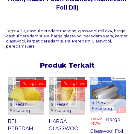
Foil Dll)
Tags:
ABR
,
gasbul peredam ruangan
,
glasswool roll d24
,
harga
gasbul peredam suara
,
harga glasswool peredam suara
,
karpet
glasswool
,
karpet peredam suara
,
Peredam Glasswool
,
peredamsuara
Produk Terkait
B
Paling Laris
Paling Laris
Pesan
Pesan
Pesan
D
Sekarang
Sekarang
Sekarang
*
Harga
Diskon
BELI
HARGA
97%
PEREDAM
GLASSWOOL
Glasswool Foil
2