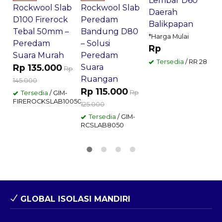
Lembar D60
S
Rockwool Slab
Rockwool Slab
Daerah
K
D100 Firerock
Peredam
Balikpapan
I
Tebal 50mm –
Bandung D80
*Harga Mulai
*
Peredam
– Solusi
Rp
Suara Murah
Peredam
Tersedia
/ RR 28
Rp 135.000
Suara
Rp
G
Ruangan
145.000
Rp 115.000
Rp
Tersedia
/ GIM-
FIREROCKSLAB10050
125.000
Tersedia
/ GIM-
RCSLAB8050
GLOBAL ISOLASI MANDIRI