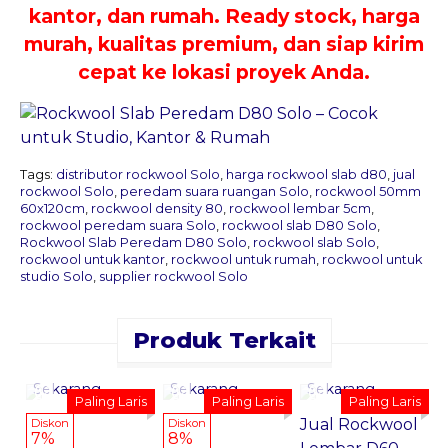
kantor, dan rumah. Ready stock, harga
murah, kualitas premium, dan siap kirim
cepat ke lokasi proyek Anda.
Tags:
distributor rockwool Solo
,
harga rockwool slab d80
,
jual
rockwool Solo
,
peredam suara ruangan Solo
,
rockwool 50mm
60x120cm
,
rockwool density 80
,
rockwool lembar 5cm
,
rockwool peredam suara Solo
,
rockwool slab D80 Solo
,
Rockwool Slab Peredam D80 Solo
,
rockwool slab Solo
,
rockwool untuk kantor
,
rockwool untuk rumah
,
rockwool untuk
studio Solo
,
supplier rockwool Solo
Produk Terkait
Pesan
Pesan
Pesan
Sekarang
Sekarang
Sekarang
H
Paling Laris
Paling Laris
Paling Laris
Jual Rockwool
P
Diskon
Diskon
7%
8%