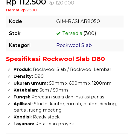
Rp 112.500
Rp 120.000
Hemat Rp 7.500
Kode
GIM-RCSLAB8050
Stok
Tersedia
(300)
Kategori
Rockwool Slab
Spesifikasi Rockwool Slab D80
Produk:
Rockwool Slab / Rockwool Lembar
Density:
D80
Ukuran umum:
50mm x 600mm x 1200mm
Ketebalan:
5cm / 50mm
Fungsi:
Peredam suara dan insulasi panas
Aplikasi:
Studio, kantor, rumah, plafon, dinding,
partisi, ruang meeting
Kondisi:
Ready stock
Layanan:
Retail dan proyek