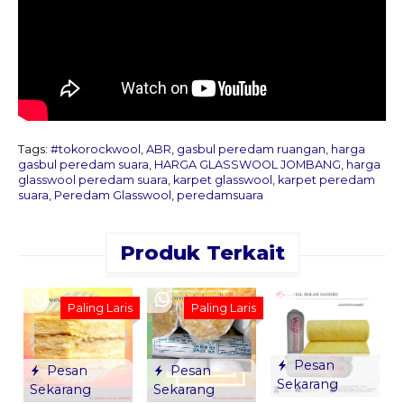
Tags:
#tokorockwool
,
ABR
,
gasbul peredam ruangan
,
harga
gasbul peredam suara
,
HARGA GLASSWOOL JOMBANG
,
harga
glasswool peredam suara
,
karpet glasswool
,
karpet peredam
suara
,
Peredam Glasswool
,
peredamsuara
Produk Terkait
Paling Laris
Paling Laris
R
Pesan
Pesan
Pesan
B
Sekarang
Sekarang
Sekarang
*