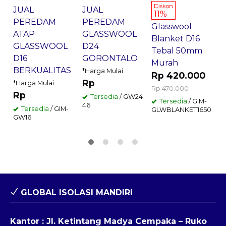
Diskon
JUAL
JUAL
11%
PEREDAM
PEREDAM
Glasswool
2
ATAP
GLASSWOOL
Blanket D16
GLASSWOOL
D24
Tebal 50mm
D16
GORONTALO
Murah
BERKUALITAS
*Harga Mulai
Rp 420.000
Rp
*Harga Mulai
Rp 470.000
Rp
Tersedia
/ GW24
Tersedia
/ GIM-
46
Tersedia
/ GIM-
GLWBLANKET1650
GW16
GLOBAL ISOLASI MANDIRI
Kantor : Jl. Ketintang Madya Cempaka – Ruko