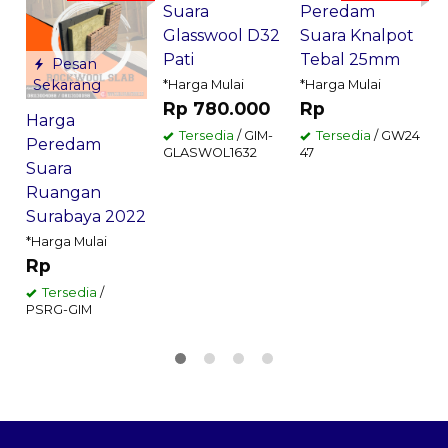
Suara
Peredam
G
Glasswool D32
Suara Knalpot
2
Pati
Tebal 25mm
Pesan
R
Sekarang
*Harga Mulai
*Harga Mulai
R
Rp 780.000
Rp
Harga
Tersedia
/ GIM-
Tersedia
/ GW24
Peredam
G
GLASWOL1632
47
Suara
Ruangan
Surabaya 2022
*Harga Mulai
Rp
Tersedia
/
PSRG-GIM