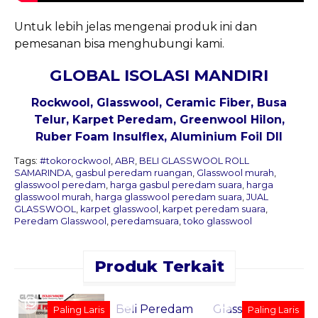
Untuk lebih jelas mengenai produk ini dan
pemesanan bisa menghubungi kami.
GLOBAL ISOLASI MANDIRI
Rockwool,
Glasswool
, Ceramic Fiber, Busa
Telur, Karpet Peredam, Greenwool Hilon,
Ruber Foam Insulflex, Aluminium Foil Dll
Tags:
#tokorockwool
,
ABR
,
BELI GLASSWOOL ROLL
SAMARINDA
,
gasbul peredam ruangan
,
Glasswool murah
,
glasswool peredam
,
harga gasbul peredam suara
,
harga
glasswool murah
,
harga glasswool peredam suara
,
JUAL
GLASSWOOL
,
karpet glasswool
,
karpet peredam suara
,
Peredam Glasswool
,
peredamsuara
,
toko glasswool
Produk Terkait
Pesan
Pesan
Sekarang
Sekarang
Beli Peredam
Glasswool
Paling Laris
Paling Laris