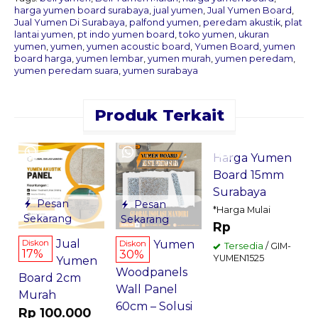
harga yumen board surabaya
,
jual yumen
,
Jual Yumen Board
,
Jual Yumen Di Surabaya
,
palfond yumen
,
peredam akustik
,
plat
lantai yumen
,
pt indo yumen board
,
toko yumen
,
ukuran
yumen
,
yumen
,
yumen acoustic board
,
Yumen Board
,
yumen
board harga
,
yumen lembar
,
yumen murah
,
yumen peredam
,
yumen peredam suara
,
yumen surabaya
Produk Terkait
Pesan
Sekarang
Harga Yumen
J
Board 15mm
A
Surabaya
S
Pesan
Pesan
*
*Harga Mulai
Sekarang
Sekarang
Rp
H
Jual
Yumen
Diskon
Diskon
Tersedia
/ GIM-
17%
30%
Y
YUMEN1525
Yumen
Woodpanels
Board 2cm
Wall Panel
Murah
60cm – Solusi
Rp 100.000