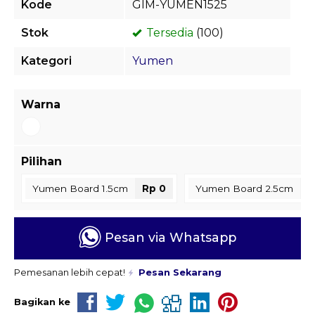
Kode
GIM-YUMEN1525
Stok
Tersedia
(100)
Kategori
Yumen
Warna
Pilihan
Yumen Board 1.5cm
Rp 0
Yumen Board 2.5cm
R
Pesan via Whatsapp
Pemesanan lebih cepat!
Pesan Sekarang
Bagikan ke