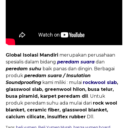
Global Isolasi Mandiri
merupakan perusahaan
spesialis dalam bidang
peredam suara
dan
peredam suhu
baik panas dan dingin. Berbagai
produk
peredam suara / Insulation
Soundproofing
kami miliki : mulai
rockwool slab
,
glasswool slab, greenwool hilon, busa telur,
busa piramid, karpet peredam dll
. Untuk
produk peredam suhu ada mulai dari
rock wool
blanket, ceramic fiber, glasswool blanket,
calcium cilicate, insulflex rubber
Dll.
Tags:
beli yumen
,
Beli Yumen Murah
,
harga yumen board
,