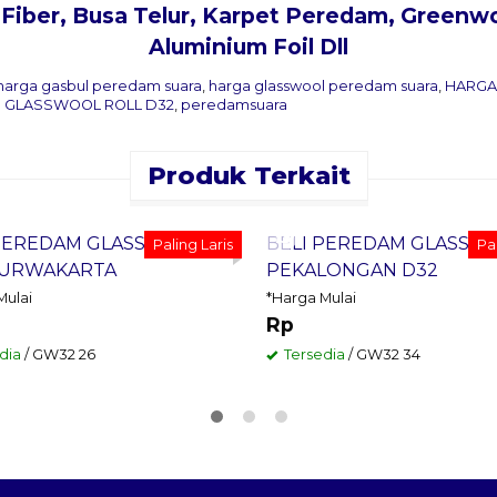
 Fiber, Busa Telur, Karpet Peredam, Greenwo
Aluminium Foil Dll
harga gasbul peredam suara
,
harga glasswool peredam suara
,
HARGA
 GLASSWOOL ROLL D32
,
peredamsuara
Produk Terkait
an Sekarang
Pesan Sekarang
 PEREDAM GLASSWOOL
BELI PEREDAM GLASSW
Paling Laris
Pal
PURWAKARTA
PEKALONGAN D32
Mulai
*Harga Mulai
Rp
dia
/ GW32 26
Tersedia
/ GW32 34