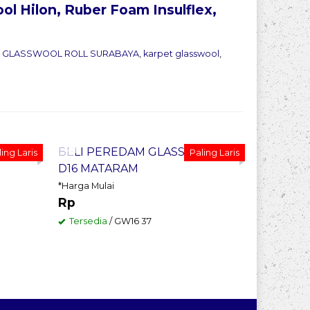
ol Hilon, Ruber Foam Insulflex,
 GLASSWOOL ROLL SURABAYA
,
karpet glasswool
,
Pesan Sekarang
Pesan
OOL
BELI PEREDAM GLASSWOOL
GLASSWO
ing Laris
Paling Laris
D16 MATARAM
PEREDA
*Harga Mulai
*Harga Mul
Rp
Rp
Tersedia
/ GW16 37
Tersedia