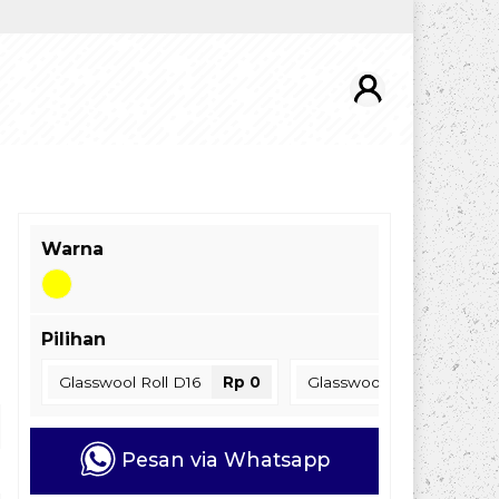
Warna
Pilihan
Glasswool Roll D16
Rp 0
Glasswool Roll D24
Rp
Pesan via Whatsapp