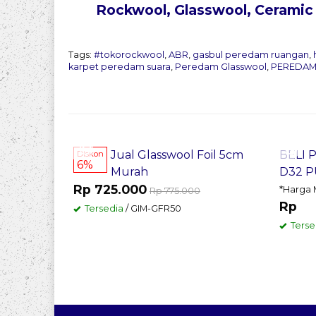
Rockwool
, Glasswool, Ceramic
Tags:
#tokorockwool
,
ABR
,
gasbul peredam ruangan
,
karpet peredam suara
,
Peredam Glasswool
,
PEREDAM
Pesan Sekarang
Pes
Jual Glasswool Foil 5cm
BELI
Diskon
6%
Murah
D32 
Rp 725.000
*Harga 
Rp 775.000
Rp
Tersedia
/ GIM-GFR50
Terse