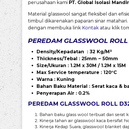
perusahaan kami
PT. Global Isolasi Mandir
Material glasswool sangat fleksibel dan ef
timbul dikarenakan paparan sinar matahari.
dengan membuka link
Kontak
atau klik to
PEREDAM GLASSWOOL ROLL D
Density/Kepadatan : 32 Kg/M³
Thickness/Tebal : 25mm ~ 50mm
Size/Ukuran : 1.2M x 30M / 1.2M x 15M
Max
Service temperature : 120°C
Warna : Kuning
Bahan Baku Material : Serat kaca & b
Penyerapan Air : 0.2%
PEREDAM GLASSWOOL ROLL D32 D
Bahan baku glass wool terbuat dari serat
Kinerja tahan air glasswool kaca bersifat h
Kinerja Kedap Suara, glasswool blanket da