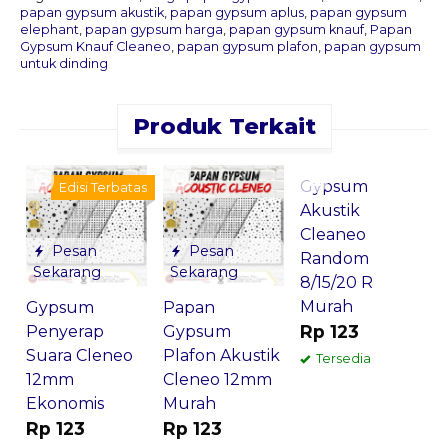
papan gypsum akustik
,
papan gypsum aplus
,
papan gypsum
elephant
,
papan gypsum harga
,
papan gypsum knauf
,
Papan
Gypsum Knauf Cleaneo
,
papan gypsum plafon
,
papan gypsum
untuk dinding
Produk Terkait
Pesan
Sekarang
Gypsum
C
Edisi Terbatas
Akustik
Cleaneo
A
Pesan
Pesan
Random
M
Sekarang
Sekarang
8/15/20 R
T
Murah
*
Gypsum
Papan
Rp 123
H
Penyerap
Gypsum
Suara Cleneo
Plafon Akustik
Tersedia
12mm
Cleneo 12mm
Ekonomis
Murah
Rp 123
Rp 123