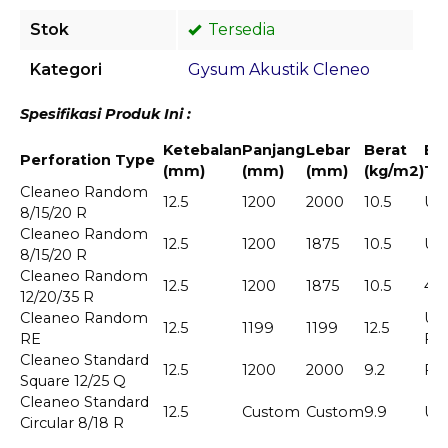
Stok
Tersedia
Kategori
Gysum Akustik Cleneo
Spesifikasi Produk Ini :
Ketebalan
Panjang
Lebar
Berat
Ed
Perforation Type
(mm)
(mm)
(mm)
(kg/m2)
Ty
Cleaneo Random
12.5
1200
2000
10.5
UF
8/15/20 R
Cleaneo Random
12.5
1200
1875
10.5
UF
8/15/20 R
Cleaneo Random
12.5
1200
1875
10.5
4S
12/20/35 R
Cleaneo Random
UFF
12.5
1199
1199
12.5
RE
FF
Cleaneo Standard
12.5
1200
2000
9.2
FF
Square 12/25 Q
Cleaneo Standard
12.5
Custom
Custom
9.9
UF
Circular 8/18 R