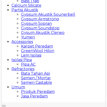
Bass Trap
Calcium Silicate
Partisi Akustik
Gypsum Akustik Sounerbell
Gypsum Armstrong
Gypsum Sopran
Gypsum Soundstop
Gysum Akustik Cleneo
Yumen
Accessories
Karpet Peredam
GreenWool Hilon
Lem Isolasi
Isolasi Pipa
Pipa AC
Refractories
Bata Tahan Api
Semen / Mortar
Semen Castable
Umum
Produk Peredam
Jasa Peredam