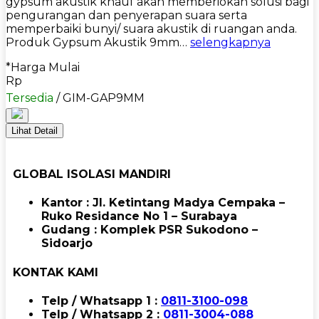
gypsum akustik knauf akan memberiokan solusi bagi
pengurangan dan penyerapan suara serta
memperbaiki bunyi/ suara akustik di ruangan anda.
Produk Gypsum Akustik 9mm…
selengkapnya
*Harga Mulai
Rp
Tersedia
/ GIM-GAP9MM
Lihat Detail
GLOBAL ISOLASI MANDIRI
Kantor : Jl. Ketintang Madya Cempaka –
Ruko Residance No 1 – Surabaya
Gudang : Komplek PSR Sukodono –
Sidoarjo
KONTAK KAMI
Telp / Whatsapp 1 :
0811-3100-098
Telp / Whatsapp 2 :
0811-3004-088