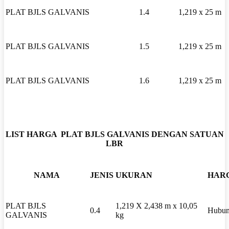
PLAT BJLS GALVANIS
1.4
1,219 x 25 m
PLAT BJLS GALVANIS
1.5
1,219 x 25 m
PLAT BJLS GALVANIS
1.6
1,219 x 25 m
LIST HARGA PLAT BJLS GALVANIS DENGAN SATUAN
LBR
NAMA
JENIS
UKURAN
HAR
PLAT BJLS
1,219 X 2,438 m x 10,05
0.4
Hubun
GALVANIS
kg