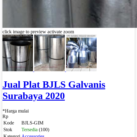
click image to preview
activate zoom
Jual Plat BJLS Galvanis
Surabaya 2020
*Harga mulai
Rp
Kode
BJLS-GIM
Stok
Tersedia
(100)
Kategori
Accessories