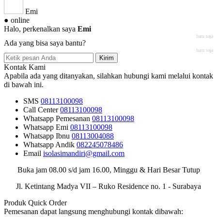
Emi
● online
Halo, perkenalkan saya
Emi
baru saja
Ada yang bisa saya bantu?
baru saja
Kirim
Kontak Kami
Apabila ada yang ditanyakan, silahkan hubungi kami melalui kontak
di bawah ini.
SMS
08113100098
Call Center
08113100098
Whatsapp
Pemesanan
08113100098
Whatsapp
Emi
08113100098
Whatsapp
Ibnu
08113004088
Whatsapp
Andik
082245078486
Email
isolasimandiri@gmail.com
Buka jam 08.00 s/d jam 16.00, Minggu & Hari Besar Tutup
Jl. Ketintang Madya VII – Ruko Residence no. 1 - Surabaya
Produk Quick Order
Pemesanan dapat langsung menghubungi kontak dibawah: