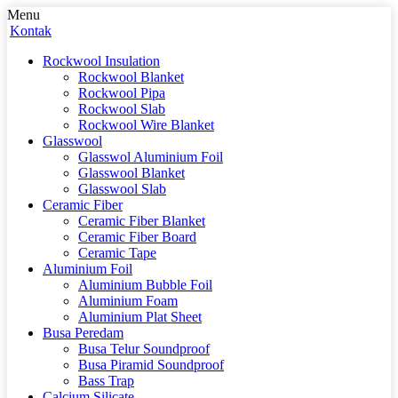
Menu
Kontak
Rockwool Insulation
Rockwool Blanket
Rockwool Pipa
Rockwool Slab
Rockwool Wire Blanket
Glasswool
Glasswol Aluminium Foil
Glasswool Blanket
Glasswool Slab
Ceramic Fiber
Ceramic Fiber Blanket
Ceramic Fiber Board
Ceramic Tape
Aluminium Foil
Aluminium Bubble Foil
Aluminium Foam
Aluminium Plat Sheet
Busa Peredam
Busa Telur Soundproof
Busa Piramid Soundproof
Bass Trap
Calcium Silicate