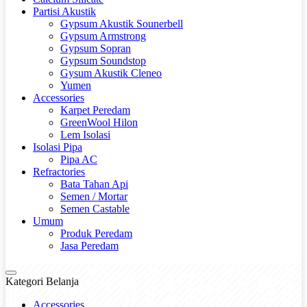
Partisi Akustik
Gypsum Akustik Sounerbell
Gypsum Armstrong
Gypsum Sopran
Gypsum Soundstop
Gysum Akustik Cleneo
Yumen
Accessories
Karpet Peredam
GreenWool Hilon
Lem Isolasi
Isolasi Pipa
Pipa AC
Refractories
Bata Tahan Api
Semen / Mortar
Semen Castable
Umum
Produk Peredam
Jasa Peredam
Kategori Belanja
Accessories