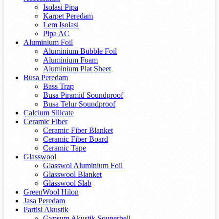
Isolasi Pipa
Karpet Peredam
Lem Isolasi
Pipa AC
Aluminium Foil
Aluminium Bubble Foil
Aluminium Foam
Aluminium Plat Sheet
Busa Peredam
Bass Trap
Busa Piramid Soundproof
Busa Telur Soundproof
Calcium Silicate
Ceramic Fiber
Ceramic Fiber Blanket
Ceramic Fiber Board
Ceramic Tape
Glasswool
Glasswol Aluminium Foil
Glasswool Blanket
Glasswool Slab
GreenWool Hilon
Jasa Peredam
Partisi Akustik
Gypsum Akustik Sounerbell