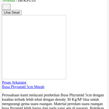
Tersedia
/ IM-KPG10
Lihat Detail
Pesan Sekarang
Busa Phyramid 5cm Murah
Perusahaan kami melayani pembelian Busa Phyramid 5cm dengan
kualitas terbaik lebih tebal dengan density 30 Kg/M³ bisa untuk
mengurangi gema suara ruangan. Material peredam suara ruangan
busa Pyramid lebih bagus dari pada yang ada di pasaran. Buktikan