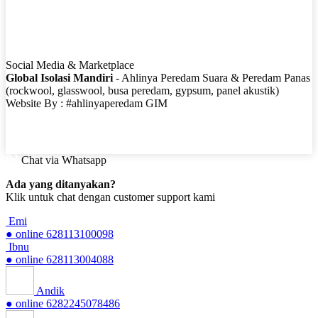
Social Media & Marketplace
Global Isolasi Mandiri
- Ahlinya Peredam Suara & Peredam Panas
(rockwool, glasswool, busa peredam, gypsum, panel akustik)
Website By : #ahlinyaperedam GIM
Chat via Whatsapp
Ada yang ditanyakan?
Klik untuk chat dengan customer support kami
Emi
● online
628113100098
Ibnu
● online
628113004088
Andik
● online
6282245078486