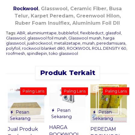
Rockwool
, Glasswool, Ceramic Fiber, Busa
Telur, Karpet Peredam, Greenwool Hilon,
Ruber Foam Insulflex, Aluminium Foil Dll
Tags:
ABR
,
aluminiumtape
,
bubblefoil
,
flexibleduct
,
glassfoil
,
Glasswool
,
glasswool foil murah
,
Glasswool murah
,
harga
glasswool
,
jualrockwool
,
metalizetape
,
murah
,
peredamsuara
,
polyfoil
,
rockwool blanket d80
,
ROCKWOOL ROLL DENSITY 60
,
roofmesh
,
spindlepin
,
toko glasswool
Produk Terkait
J
Paling Laris
Paling Laris
Paling Laris
w
W
Pesan
Pesan
Pesan
*
Sekarang
Sekarang
Sekarang
HARGA
PEREDAM
Jual Produk
G
ROCKWOOL