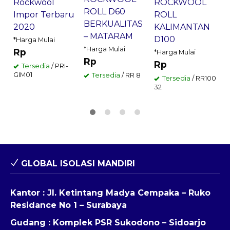
ROCKWOOL
Rockwool
ROLL D60
ROLL
Impor Terbaru
BERKUALITAS
KALIMANTAN
2020
– MATARAM
D100
*Harga Mulai
*Harga Mulai
Rp
*Harga Mulai
Rp
Rp
Tersedia
/ PRI-
GIM01
Tersedia
/ RR 8
Tersedia
/ RR100
32
GLOBAL ISOLASI MANDIRI
Kantor : Jl. Ketintang Madya Cempaka – Ruko
Residance No 1 – Surabaya
Gudang : Komplek PSR Sukodono – Sidoarjo