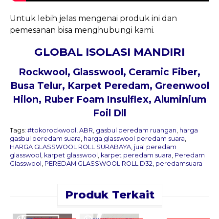
Untuk lebih jelas mengenai produk ini dan
pemesanan bisa menghubungi kami.
GLOBAL ISOLASI MANDIRI
Rockwool
, Glasswool, Ceramic Fiber,
Busa Telur, Karpet Peredam, Greenwool
Hilon, Ruber Foam Insulflex, Aluminium
Foil Dll
Tags:
#tokorockwool
,
ABR
,
gasbul peredam ruangan
,
harga
gasbul peredam suara
,
harga glasswool peredam suara
,
HARGA GLASSWOOL ROLL SURABAYA
,
jual peredam
glasswool
,
karpet glasswool
,
karpet peredam suara
,
Peredam
Glasswool
,
PEREDAM GLASSWOOL ROLL D32
,
peredamsuara
Produk Terkait
Pesan
Sekarang