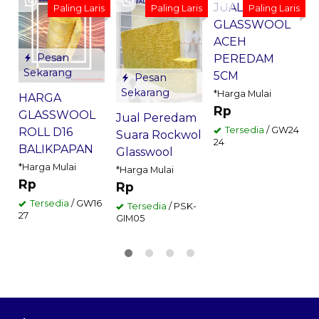
JUAL
Paling Laris
Paling Laris
Paling Laris
GLASSWOOL
ACEH
F
Pesan
PEREDAM
Sekarang
5CM
*
Pesan
Sekarang
*Harga Mulai
HARGA
Rp
GLASSWOOL
Jual Peredam
8
Tersedia
/ GW24
ROLL D16
Suara Rockwol
24
BALIKPAPAN
Glasswool
*Harga Mulai
*Harga Mulai
Rp
Rp
Tersedia
/ GW16
Tersedia
/ PSK-
27
GIM05