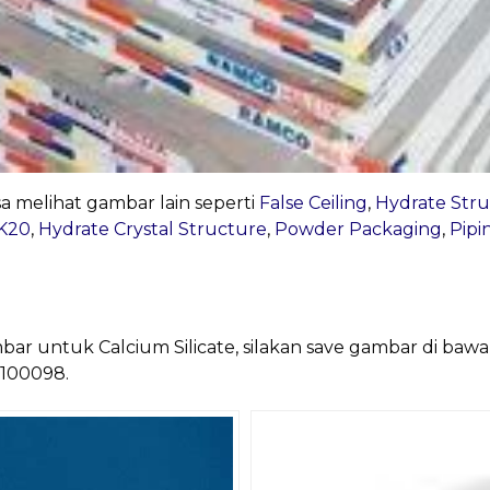
sa melihat gambar lain seperti
False Ceiling
,
Hydrate Str
 K20
,
Hydrate Crystal Structure
,
Powder Packaging
,
Pipi
bar untuk Calcium Silicate, silakan save gambar di baw
3100098.