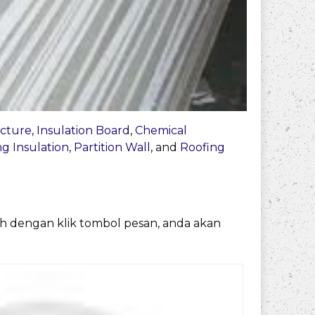
ucture
,
Insulation Board
,
Chemical
ng Insulation
,
Partition Wall
, and
Roofing
ah dengan klik tombol pesan, anda akan