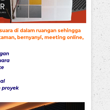
 suara di dalam ruangan sehingga
kaman, bernyanyi, meeting online,
ngan
uara
ke
al
 proyek