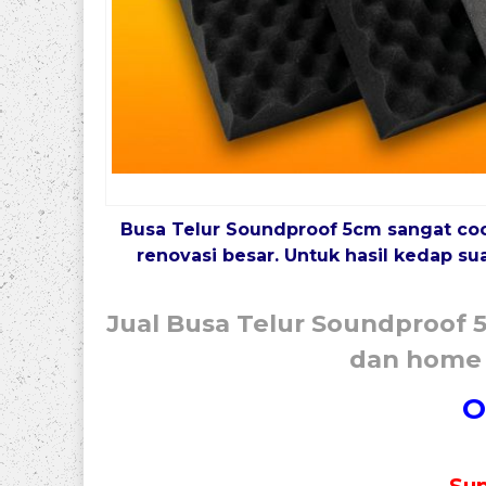
Busa Telur Soundproof
5cm
sangat coc
renovasi besar. Untuk hasil kedap s
Jual Busa Telur Soundproof 
dan home r
O
Sup