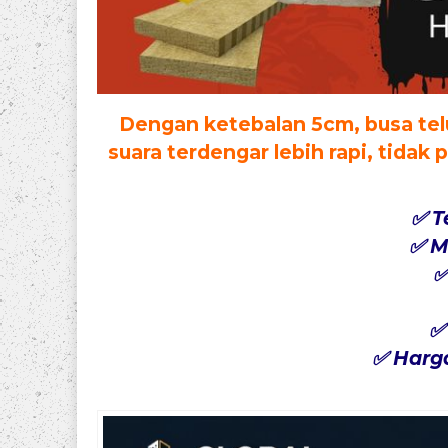
Dengan ketebalan
5cm
, busa t
suara terdengar lebih rapi, tida
✅ T
✅ M
✅
✅
✅ Harg