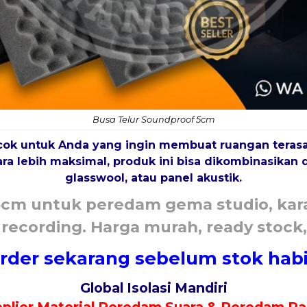
Busa Telur Soundproof 5cm
ok untuk Anda yang ingin membuat ruangan terasa s
uara lebih maksimal, produk ini bisa dikombinasika
glasswool, atau panel akustik
.
5cm untuk peredam gema studio, kar
ecording. Harga murah, ready stock, 
rder sekarang sebelum stok habi
Global Isolasi Mandiri
plier Material Peredam Suara & Peredam P