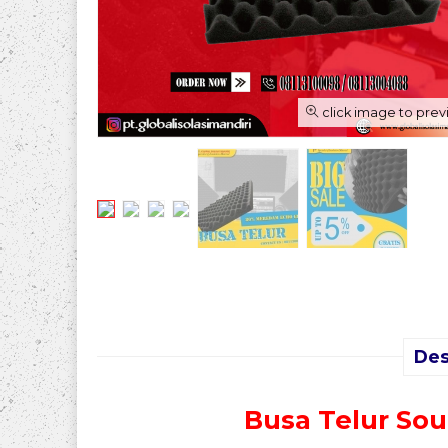
click image to pre
Des
Busa Telur So