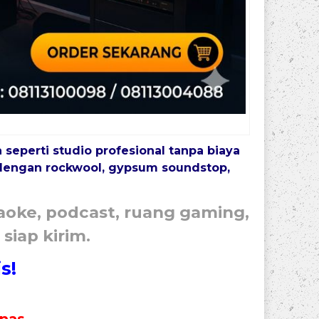
eperti studio profesional tanpa biaya
n dengan
rockwool, gypsum soundstop,
aoke, podcast, ruang gaming,
siap kirim.
s!
anas