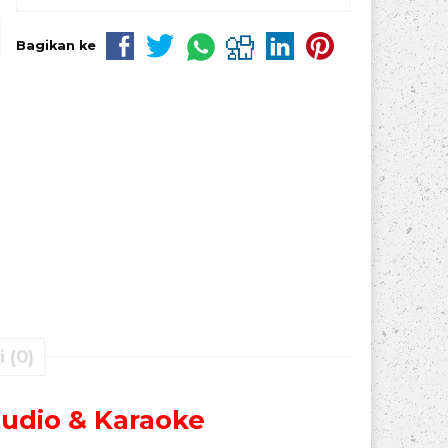
Bagikan ke
 (0)
udio & Karaoke