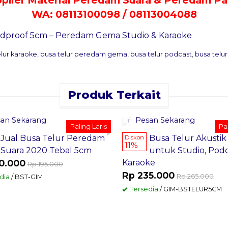
WA: 08113100098 / 08113004088
elur karaoke
,
busa telur peredam gema
,
busa telur podcast
,
busa telu
Produk Terkait
an Sekarang
Pesan Sekarang
Paling Laris
Pal
Jual Busa Telur Peredam
Busa Telur Akusti
Diskon
11%
Suara 2020 Tebal 5cm
untuk Studio, Podc
0.000
Karaoke
Rp 195.000
Rp 235.000
Rp 265.000
dia
/ BST-GIM
Tersedia
/ GIM-BSTELUR5CM