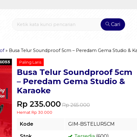
Cari
of
»
Busa Telur Soundproof 5cm – Peredam Gema Studio & K
Paling Laris
Busa Telur Soundproof 5cm
– Peredam Gema Studio &
Karaoke
Rp 235.000
Rp 265.000
Hemat Rp 30.000
Kode
GIM-BSTELUR5CM
Stok
Tersedia
(600)