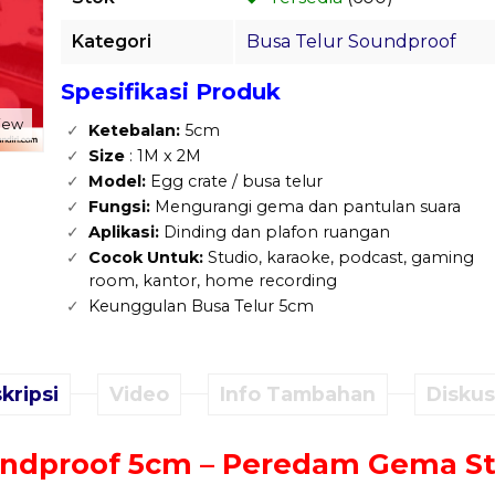
Kategori
Busa Telur Soundproof
Spesifikasi Produk
view
Ketebalan:
5cm
Size
: 1M x 2M
Model:
Egg crate / busa telur
Fungsi:
Mengurangi gema dan pantulan suara
Aplikasi:
Dinding dan plafon ruangan
Cocok Untuk:
Studio, karaoke, podcast, gaming
room, kantor, home recording
Keunggulan Busa Telur 5cm
kripsi
Video
Info Tambahan
Diskusi
undproof 5cm – Peredam Gema St