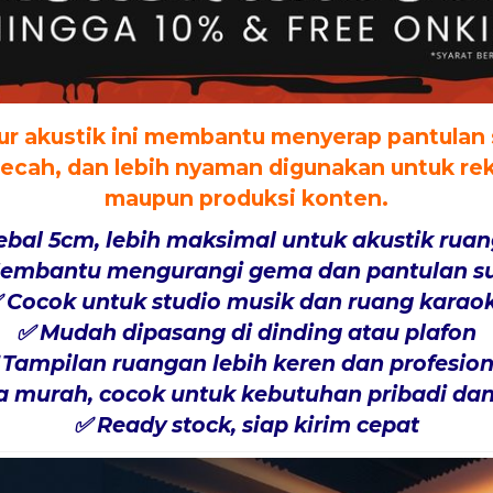
elur akustik ini membantu menyerap pantulan
k pecah, dan lebih nyaman digunakan untuk re
maupun produksi konten.
ebal 5cm, lebih maksimal untuk akustik rua
embantu mengurangi gema dan pantulan s
 Cocok untuk studio musik dan ruang karao
✅ Mudah dipasang di dinding atau plafon
 Tampilan ruangan lebih keren dan profesion
a murah, cocok untuk kebutuhan pribadi dan
✅ Ready stock, siap kirim cepat