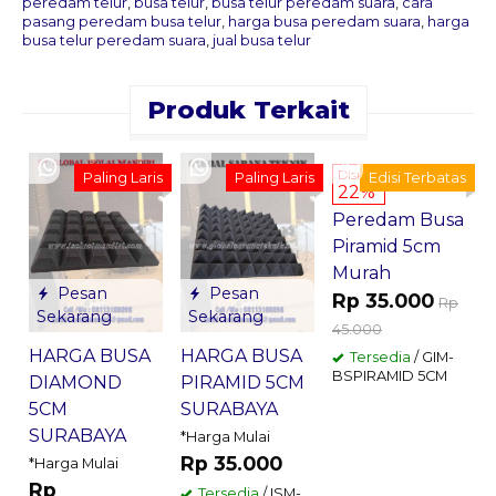
peredam telur
,
busa telur
,
busa telur peredam suara
,
cara
pasang peredam busa telur
,
harga busa peredam suara
,
harga
busa telur peredam suara
,
jual busa telur
Produk Terkait
Pesan
Sekarang
Jual
Diskon
Paling Laris
Paling Laris
Edisi Terbatas
22%
Peredam Busa
S
Piramid 5cm
Murah
*
Pesan
Pesan
Rp 35.000
Rp
Sekarang
Sekarang
45.000
HARGA BUSA
HARGA BUSA
Tersedia
/ GIM-
G
BSPIRAMID 5CM
DIAMOND
PIRAMID 5CM
5CM
SURABAYA
SURABAYA
*Harga Mulai
Rp 35.000
*Harga Mulai
Rp
Tersedia
/ ISM-