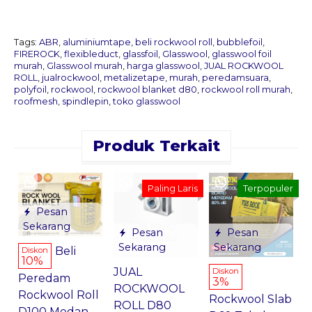
Tags:
ABR
,
aluminiumtape
,
beli rockwool roll
,
bubblefoil
,
FIREROCK
,
flexibleduct
,
glassfoil
,
Glasswool
,
glasswool foil
murah
,
Glasswool murah
,
harga glasswool
,
JUAL ROCKWOOL
ROLL
,
jualrockwool
,
metalizetape
,
murah
,
peredamsuara
,
polyfoil
,
rockwool
,
rockwool blanket d80
,
rockwool roll murah
,
roofmesh
,
spindlepin
,
toko glasswool
Produk Terkait
H
Paling Laris
Terpopuler
w
Pesan
S
Sekarang
Pesan
Pesan
*
Sekarang
Sekarang
Beli
Diskon
10%
JUAL
Diskon
Peredam
3%
G
ROCKWOOL
Rockwool Roll
Rockwool Slab
ROLL D80
D100 Medan