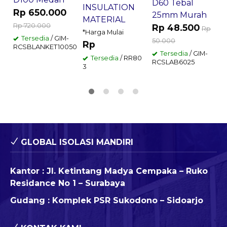
D60 Tebal
INSULATION
Rp 650.000
25mm Murah
MATERIAL
Rp 720.000
Rp 48.500
Rp
*Harga Mulai
Tersedia
/ GIM-
50.000
Rp
RCSBLANKET10050
Tersedia
/ GIM-
Tersedia
/ RR80
RCSLAB6025
3
GLOBAL ISOLASI MANDIRI
Kantor : Jl. Ketintang Madya Cempaka – Ruko
Residance No 1 – Surabaya
Gudang : Komplek PSR Sukodono – Sidoarjo