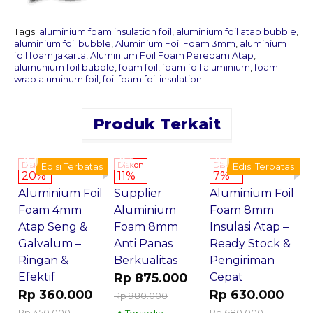
Tags:
aluminium foam insulation foil
,
aluminium foil atap bubble
,
aluminium foil bubble
,
Aluminium Foil Foam 3mm
,
aluminium
foil foam jakarta
,
Aluminium Foil Foam Peredam Atap
,
alumunium foil bubble
,
foam foil
,
foam foil aluminium
,
foam
wrap aluminum foil
,
foil foam foil insulation
Produk Terkait
Pesan
Pesan
Pesan
Sekarang
Sekarang
Sekarang
Jual
Jual
Diskon
Diskon
Diskon
Edisi Terbatas
Edisi Terbatas
20%
11%
7%
Aluminium Foil
Supplier
Aluminium Foil
S
Foam 4mm
Aluminium
Foam 8mm
H
Atap Seng &
Foam 8mm
Insulasi Atap –
A
Galvalum –
Anti Panas
Ready Stock &
F
Ringan &
Berkualitas
Pengiriman
R
Efektif
Rp 875.000
Cepat
R
Rp 360.000
Rp 630.000
Rp 980.000
Rp 450.000
Rp 680.000