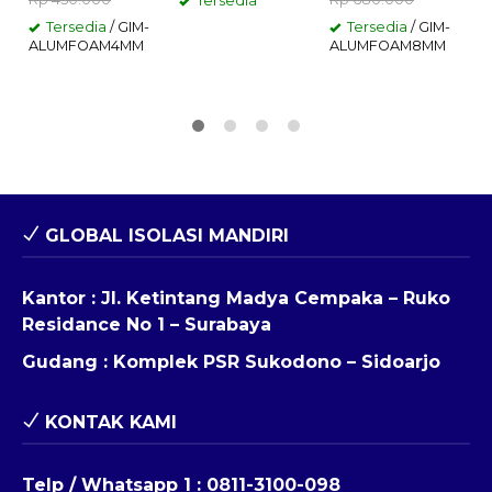
Tersedia
A
Tersedia
/ GIM-
Tersedia
/ GIM-
ALUMFOAM4MM
ALUMFOAM8MM
GLOBAL ISOLASI MANDIRI
Kantor : Jl. Ketintang Madya Cempaka – Ruko
Residance No 1 – Surabaya
Gudang : Komplek PSR Sukodono – Sidoarjo
KONTAK KAMI
Telp / Whatsapp 1 :
0811-3100-098