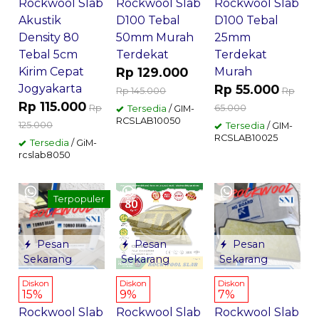
Rockwool Slab
Rockwool Slab
Rockwool Slab
Akustik
D100 Tebal
D100 Tebal
Density 80
50mm Murah
25mm
Tebal 5cm
Terdekat
Terdekat
Kirim Cepat
Rp 129.000
Murah
Jogyakarta
Rp 55.000
Rp 145.000
Rp
Rp 115.000
Rp
65.000
Tersedia
/ GIM-
RCSLAB10050
125.000
Tersedia
/ GIM-
RCSLAB10025
Tersedia
/ GiM-
rcslab8050
Terpopuler
Pesan
Pesan
Pesan
Sekarang
Sekarang
Sekarang
Diskon
Diskon
Diskon
15%
9%
7%
Rockwool Slab
Rockwool Slab
Rockwool Slab