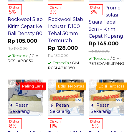
Promo
Diskon
Diskon
Diskon
5%
3%
3%
Isolasi
Rockwool Slab
Rockwool Slab
Suara Tebal
Kirim Cepat Ke
Industri D100
5cm – Kirim
Bali Density 80
Tebal 50mm
Cepat Kupang
Rp 105.000
Termurah
Rp 145.000
Rp 128.000
Rp 110.000
Rp 150.000
Rp 132.000
Tersedia
/ GIM-
Tersedia
/ GIM-
RCSLAB8050
Tersedia
/ GIM-
PEREDAMKUPANG
RCSLAB10050
Paling Laris
Edisi Terbatas
Edisi Terbatas
Pesan
Pesan
Pesan
Sekarang
Sekarang
Sekarang
Diskon
Diskon
Diskon
8%
11%
15%