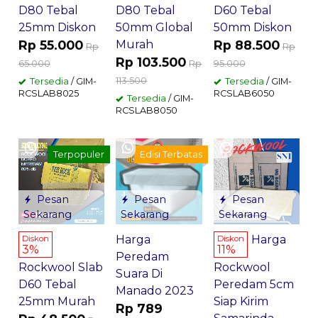
D80 Tebal
D80 Tebal
D60 Tebal
25mm Diskon
50mm Global
50mm Diskon
Rp 55.000
Murah
Rp 88.500
Rp
Rp
Rp 103.500
65.000
Rp
95.000
113.500
Tersedia
/ GIM-
Tersedia
/ GIM-
RCSLAB8025
RCSLAB6050
Tersedia
/ GIM-
RCSLAB8050
Terpopuler
Edisi Terbatas
Pesan
Pesan
Pesan
Sekarang
Sekarang
Sekarang
Harga
Harga
Diskon
Diskon
3%
11%
Peredam
Rockwool Slab
Rockwool
Suara Di
D60 Tebal
Peredam 5cm
Manado 2023
25mm Murah
Siap Kirim
Rp 789