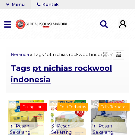
Menu
Kontak
Beranda
»
Tags "pt nichias rockwool indonesia"
Tags
pt nichias rockwool
indonesia
Paling Laris
Edisi Terbatas
Edisi Terbatas
Pesan
Pesan
Pesan
Sekarang
Sekarang
Sekarang