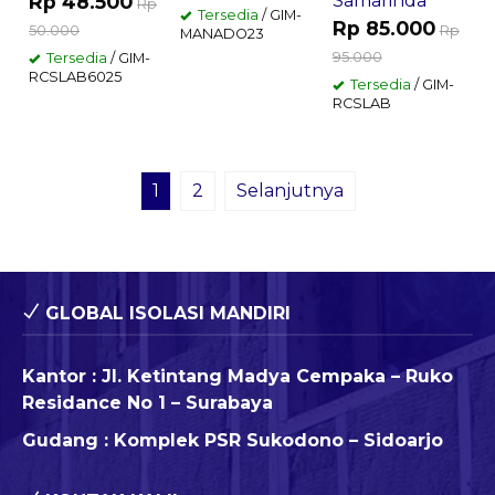
Rp 48.500
Samarinda
Rp
Tersedia
/ GIM-
Rp 85.000
50.000
Rp
MANADO23
95.000
Tersedia
/ GIM-
RCSLAB6025
Tersedia
/ GIM-
RCSLAB
1
2
Selanjutnya
GLOBAL ISOLASI MANDIRI
Kantor : Jl. Ketintang Madya Cempaka – Ruko
Residance No 1 – Surabaya
Gudang : Komplek PSR Sukodono – Sidoarjo