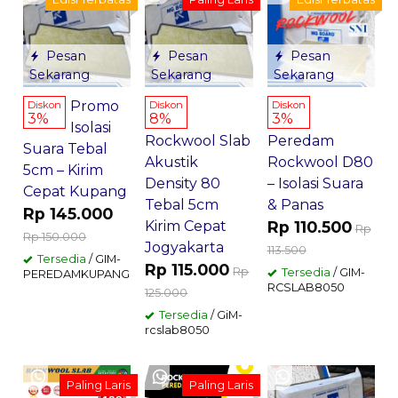
Pesan
Pesan
Pesan
Sekarang
Sekarang
Sekarang
Promo
Diskon
Diskon
Diskon
3%
8%
3%
Isolasi
Rockwool Slab
Peredam
Suara Tebal
Akustik
Rockwool D80
5cm – Kirim
Density 80
– Isolasi Suara
Cepat Kupang
Tebal 5cm
& Panas
Rp 145.000
Kirim Cepat
Rp 110.500
Rp
Rp 150.000
Jogyakarta
113.500
Tersedia
/ GIM-
Rp 115.000
Rp
Tersedia
/ GIM-
PEREDAMKUPANG
RCSLAB8050
125.000
Tersedia
/ GiM-
rcslab8050
Paling Laris
Paling Laris