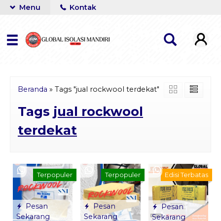
Menu
Kontak
Beranda
»
Tags "jual rockwool terdekat"
Tags
jual rockwool
terdekat
Terpopuler
Terpopuler
Edisi Terbatas
Pesan
Pesan
Pesan
Sekarang
Sekarang
Sekarang