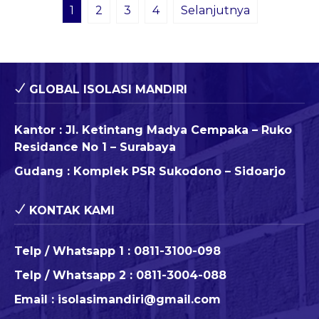
1
2
3
4
Selanjutnya
GLOBAL ISOLASI MANDIRI
Kantor : Jl. Ketintang Madya Cempaka – Ruko
Residance No 1 – Surabaya
Gudang : Komplek PSR Sukodono – Sidoarjo
KONTAK KAMI
Telp / Whatsapp 1 :
0811-3100-098
Telp / Whatsapp 2 :
0811-3004-088
Email :
isolasimandiri@gmail.com