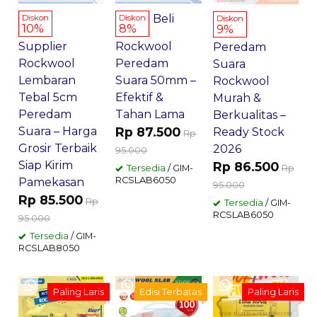
Beli
Diskon
Diskon
Diskon
10%
8%
9%
Supplier
Rockwool
Peredam
Rockwool
Peredam
Suara
Lembaran
Suara 50mm –
Rockwool
Tebal 5cm
Efektif &
Murah &
Peredam
Tahan Lama
Berkualitas –
Suara – Harga
Rp 87.500
Ready Stock
Rp
Grosir Terbaik
2026
95.000
Siap Kirim
Rp 86.500
Rp
Tersedia
/ GIM-
RCSLAB6050
Pamekasan
95.000
Rp 85.500
Rp
Tersedia
/ GIM-
RCSLAB6050
95.000
Tersedia
/ GIM-
RCSLAB8050
Paling Laris
Edisi Terbatas
Paling Laris