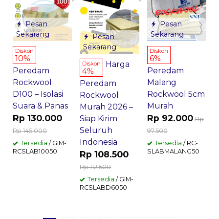
Pesan
Pesan
Sekarang
Sekarang
Pesan
Sekarang
Diskon
Diskon
10%
6%
Harga
Diskon
Peredam
Peredam
4%
Rockwool
Malang
Peredam
D100 – Isolasi
Rockwool 5cm
Rockwool
Suara & Panas
Murah
Murah 2026 –
Rp 130.000
Rp 92.000
Siap Kirim
Rp
Seluruh
Rp 145.000
97.500
Indonesia
Tersedia
/ GIM-
Tersedia
/ RC-
RCSLAB10050
SLABMALANG50
Rp 108.500
Rp 112.500
Tersedia
/ GIM-
RCSLABD6050