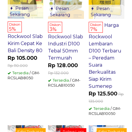
Pesan
Pesan
Pesan
Sekarang
Sekarang
Sekarang
Harga
Diskon
Diskon
Diskon
5%
3%
7%
Rockwool Slab
Rockwool Slab
Rockwool
Kirim Cepat Ke
Industri D100
Lembaran
Bali Density 80
Tebal 50mm
D100 Terbaru
Rp 105.000
Termurah
– Peredam
Rp 128.000
Suara
Rp 110.000
Berkualitas
Rp 132.000
Tersedia
/ GIM-
RCSLAB8050
Siap Kirim
Tersedia
/ GIM-
RCSLAB10050
Sumenep
Rp 125.500
Rp
135.000
Tersedia
/ GIM-
RCSLAB10050
Edisi Terbatas
Paling Laris
Edisi Terbatas