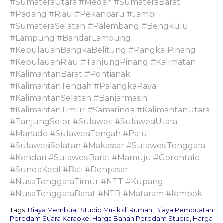
#SumateraUtara #Medan #SumateraBarat
#Padang #Riau #Pekanbaru #Jambi
#SumateraSelatan #Palembang #Bengkulu
#Lampung #BandarLampung
#KepulauanBangkaBelitung #PangkalPinang
#KepulauanRiau #TanjungPinang #Kalimatan
#KalimantanBarat #Pontianak
#KalimantanTengah #PalangkaRaya
#KalimantanSelatan #Banjarmasin
#KalimantanTimur #Samarinda #KalimantanUtara
#TanjungSelor #Sulawesi #SulawesiUtara
#Manado #SulawesiTengah #Palu
#SulawesiSelatan #Makassar #SulawesiTenggara
#Kendari #SulawesiBarat #Mamuju #Gorontalo
#SundaKecil #Bali #Denpasar
#NusaTenggaraTimur #NTT #Kupang
#NusaTenggaraBarat #NTB #Mataram #lombok
Tags:
Biaya Membuat Studio Musik di Rumah
,
Biaya Pembuatan
Peredam Suara Karaoke
,
Harga Bahan Peredam Studio
,
Harga