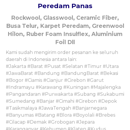
Peredam Panas
Rockwool, Glasswool, Ceramic Fiber,
Busa Telur, Karpet Peredam, Greenwool
Hilon, Ruber Foam Insulflex, Aluminium
Foil Dll
Kami sudah mengirim order pesanan ke seluruh
daerah di Indonesia antara lain:
#Jakarta #Barat #Pusat #Selatan #Timur #Utara
#JawaBarat #Bandung #BandungBarat #Bekasi
#Bogor #Ciamis #Cianjur #Cirebon #Garut
#Indramayu #Karawang #Kuningan #Majalengka
#Pangandaran #Purwakarta #Subang #Sukabumi
#Sumedang #Banjar #Cimahi #Cirebon #Depok
#Tasikmalaya #JawaTengah #Banjarnegara
#Banyumas #Batang #Blora #Boyolali #Brebes
#Cilacap #Demak #Grobogan #Jepara
#Karanganyar #Kebumen #Klaten #Kudus