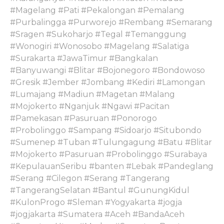
#Magelang #Pati #Pekalongan #Pemalang
#Purbalingga #Purworejo #Rembang #Semarang
#Sragen #Sukoharjo #Tegal #Temanggung
#Wonogiri #Wonosobo #Magelang #Salatiga
#Surakarta #JawaTimur #Bangkalan
#Banyuwangi #Blitar #Bojonegoro #Bondowoso
#Gresik #Jember #Jombang #Kediri #Lamongan
#Lumajang #Madiun #Magetan #Malang
#Mojokerto #Nganjuk #Ngawi #Pacitan
#Pamekasan #Pasuruan #Ponorogo
#Probolinggo #Sampang #Sidoarjo #Situbondo
#Sumenep #Tuban #Tulungagung #Batu #Blitar
#Mojokerto #Pasuruan #Probolinggo #Surabaya
#KepulauanSeribu #banten #Lebak #Pandeglang
#Serang #Cilegon #Serang #Tangerang
#TangerangSelatan #Bantul #GunungKidul
#KulonProgo #Sleman #Yogyakarta #jogja
#jogjakarta #Sumatera #Aceh #BandaAceh