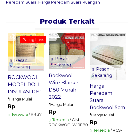
Peredam Suara
,
Harga Peredam Suara Ruangan
Produk Terkait
H
Paling Laris
P
S
Pesan
Pesan
2
Sekarang
Sekarang
*
Pesan
Sekarang
Rockwool
ROCKWOOL
Wire Blanket
MODEL ROLL
Harga
G
D80 Murah
INSULASI D60
Peredam
2022
*Harga Mulai
Suara
*Harga Mulai
Rp
Rockwool 5cm
Rp
Tersedia
/ RR 37
*Harga Mulai
Tersedia
/ GIM-
Rp
ROCKWOOLWIRE80
Tersedia
/ RCS-