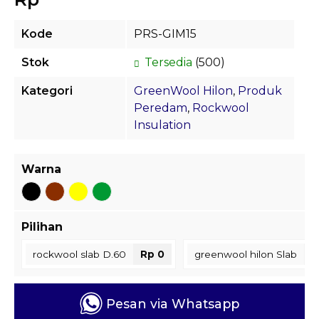
Kode
PRS-GIM15
Stok
Tersedia
(500)
Kategori
GreenWool Hilon
,
Produk
Peredam
,
Rockwool
Insulation
Warna
Pilihan
rockwool slab D.60
Rp 0
greenwool hilon Slab
R
Pesan via Whatsapp