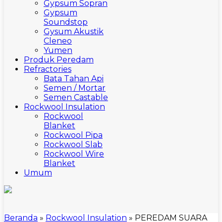
Gypsum Sopran
Gypsum
Soundstop
Gysum Akustik
Cleneo
Yumen
Produk Peredam
Refractories
Bata Tahan Api
Semen / Mortar
Semen Castable
Rockwool Insulation
Rockwool
Blanket
Rockwool Pipa
Rockwool Slab
Rockwool Wire
Blanket
Umum
Beranda
»
Rockwool Insulation
»
PEREDAM SUARA