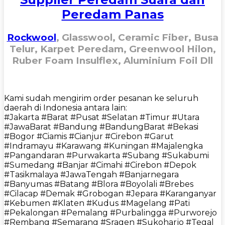
Peredam Panas
Rockwool
, Glasswool, Ceramic Fiber, Busa
Telur, Karpet Peredam, Greenwool Hilon,
Ruber Foam Insulflex, Aluminium Foil Dll
Kami sudah mengirim order pesanan ke seluruh
daerah di Indonesia antara lain:
#Jakarta #Barat #Pusat #Selatan #Timur #Utara
#JawaBarat #Bandung #BandungBarat #Bekasi
#Bogor #Ciamis #Cianjur #Cirebon #Garut
#Indramayu #Karawang #Kuningan #Majalengka
#Pangandaran #Purwakarta #Subang #Sukabumi
#Sumedang #Banjar #Cimahi #Cirebon #Depok
#Tasikmalaya #JawaTengah #Banjarnegara
#Banyumas #Batang #Blora #Boyolali #Brebes
#Cilacap #Demak #Grobogan #Jepara #Karanganyar
#Kebumen #Klaten #Kudus #Magelang #Pati
#Pekalongan #Pemalang #Purbalingga #Purworejo
#Rembang #Semarang #Sragen #Sukoharjo #Tegal