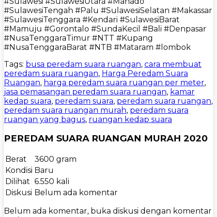
#Sulawesi #SulawesiUtara #Manado
#SulawesiTengah #Palu #SulawesiSelatan #Makassar
#SulawesiTenggara #Kendari #SulawesiBarat
#Mamuju #Gorontalo #SundaKecil #Bali #Denpasar
#NusaTenggaraTimur #NTT #Kupang
#NusaTenggaraBarat #NTB #Mataram #lombok
Tags:
busa peredam suara ruangan
,
cara membuat
peredam suara ruangan
,
Harga Peredam Suara
Ruangan
,
harga peredam suara ruangan per meter
,
jasa pemasangan peredam suara ruangan
,
kamar
kedap suara
,
peredam suara
,
peredam suara ruangan
,
peredam suara ruangan murah
,
peredam suara
ruangan yang bagus
,
ruangan kedap suara
PEREDAM SUARA RUANGAN MURAH 2020
Berat
3600 gram
Kondisi
Baru
Dilihat
6.550 kali
Diskusi
Belum ada komentar
Belum ada komentar, buka diskusi dengan komentar