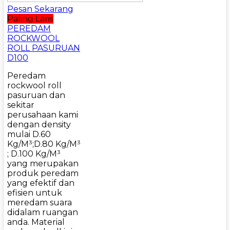
Pesan Sekarang
Paling Laris
PEREDAM
ROCKWOOL
ROLL PASURUAN
D100
Peredam
rockwool roll
pasuruan dan
sekitar
perusahaan kami
dengan density
mulai D.60
Kg/M³;D.80 Kg/M³
; D.100 Kg/M³
yang merupakan
produk peredam
yang efektif dan
efisien untuk
meredam suara
didalam ruangan
anda. Material