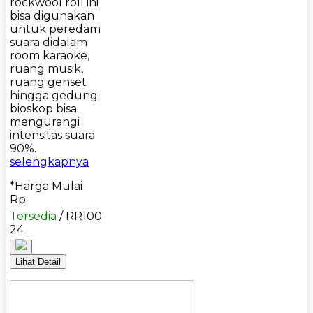
rockwool roll ini
bisa digunakan
untuk peredam
suara didalam
room karaoke,
ruang musik,
ruang genset
hingga gedung
bioskop bisa
mengurangi
intensitas suara
90%….
selengkapnya
*Harga Mulai
Rp
Tersedia
/ RR100
24
Lihat Detail