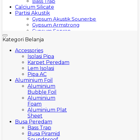
Bass Trap
Calcium Silicate
Partisi Akustik
Gypsum Akustik Sounerbell
Gypsum Armstrong
Gypsum Sopran
Gypsum Soundstop
Kategori Belanja
Gysum Akustik Cleneo
Yumen
Accessories
Accessories
Isolasi Pipa
Karpet Peredam
Karpet Peredam
GreenWool Hilon
Lem Isolasi
Lem Isolasi
Pipa AC
Isolasi Pipa
Aluminium Foil
Pipa AC
Aluminium
Refractories
Bubble Foil
Bata Tahan Api
Aluminium
Semen / Mortar
Foam
Semen Castable
Aluminium Plat
Umum
Sheet
Produk Peredam
Busa Peredam
Jasa Peredam
Bass Trap
Busa Piramid
Soundproof