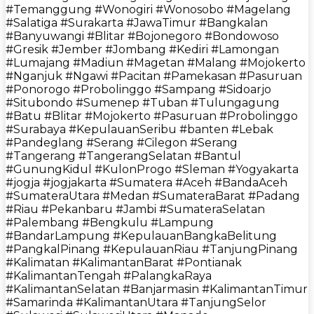
#Temanggung #Wonogiri #Wonosobo #Magelang
#Salatiga #Surakarta #JawaTimur #Bangkalan
#Banyuwangi #Blitar #Bojonegoro #Bondowoso
#Gresik #Jember #Jombang #Kediri #Lamongan
#Lumajang #Madiun #Magetan #Malang #Mojokerto
#Nganjuk #Ngawi #Pacitan #Pamekasan #Pasuruan
#Ponorogo #Probolinggo #Sampang #Sidoarjo
#Situbondo #Sumenep #Tuban #Tulungagung
#Batu #Blitar #Mojokerto #Pasuruan #Probolinggo
#Surabaya #KepulauanSeribu #banten #Lebak
#Pandeglang #Serang #Cilegon #Serang
#Tangerang #TangerangSelatan #Bantul
#GunungKidul #KulonProgo #Sleman #Yogyakarta
#jogja #jogjakarta #Sumatera #Aceh #BandaAceh
#SumateraUtara #Medan #SumateraBarat #Padang
#Riau #Pekanbaru #Jambi #SumateraSelatan
#Palembang #Bengkulu #Lampung
#BandarLampung #KepulauanBangkaBelitung
#PangkalPinang #KepulauanRiau #TanjungPinang
#Kalimatan #KalimantanBarat #Pontianak
#KalimantanTengah #PalangkaRaya
#KalimantanSelatan #Banjarmasin #KalimantanTimur
#Samarinda #KalimantanUtara #TanjungSelor