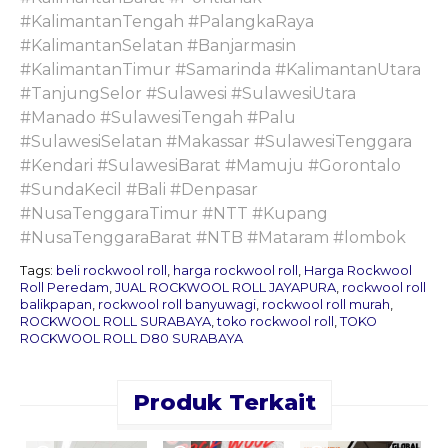
#KalimantanTengah #PalangkaRaya
#KalimantanSelatan #Banjarmasin
#KalimantanTimur #Samarinda #KalimantanUtara
#TanjungSelor #Sulawesi #SulawesiUtara
#Manado #SulawesiTengah #Palu
#SulawesiSelatan #Makassar #SulawesiTenggara
#Kendari #SulawesiBarat #Mamuju #Gorontalo
#SundaKecil #Bali #Denpasar
#NusaTenggaraTimur #NTT #Kupang
#NusaTenggaraBarat #NTB #Mataram #lombok
Tags:
beli rockwool roll
,
harga rockwool roll
,
Harga Rockwool
Roll Peredam
,
JUAL ROCKWOOL ROLL JAYAPURA
,
rockwool roll
balikpapan
,
rockwool roll banyuwagi
,
rockwool roll murah
,
ROCKWOOL ROLL SURABAYA
,
toko rockwool roll
,
TOKO
ROCKWOOL ROLL D80 SURABAYA
Produk Terkait