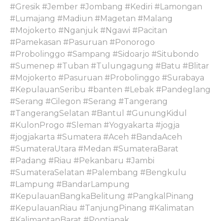
#Gresik #Jember #Jombang #Kediri #Lamongan
#Lumajang #Madiun #Magetan #Malang
#Mojokerto #Nganjuk #Ngawi #Pacitan
#Pamekasan #Pasuruan #Ponorogo
#Probolinggo #Sampang #Sidoarjo #Situbondo
#Sumenep #Tuban #Tulungagung #Batu #Blitar
#Mojokerto #Pasuruan #Probolinggo #Surabaya
#KepulauanSeribu #banten #Lebak #Pandeglang
#Serang #Cilegon #Serang #Tangerang
#TangerangSelatan #Bantul #GunungKidul
#KulonProgo #Sleman #Yogyakarta #jogja
#jogjakarta #Sumatera #Aceh #BandaAceh
#SumateraUtara #Medan #SumateraBarat
#Padang #Riau #Pekanbaru #Jambi
#SumateraSelatan #Palembang #Bengkulu
#Lampung #BandarLampung
#KepulauanBangkaBelitung #PangkalPinang
#KepulauanRiau #TanjungPinang #Kalimatan
#KalimantanBarat #Pontianak