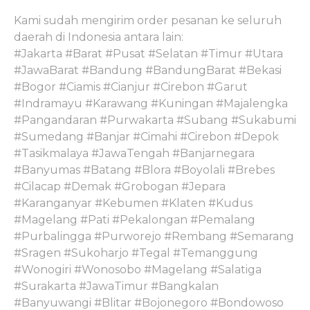
Kami sudah mengirim order pesanan ke seluruh
daerah di Indonesia antara lain:
#Jakarta #Barat #Pusat #Selatan #Timur #Utara
#JawaBarat #Bandung #BandungBarat #Bekasi
#Bogor #Ciamis #Cianjur #Cirebon #Garut
#Indramayu #Karawang #Kuningan #Majalengka
#Pangandaran #Purwakarta #Subang #Sukabumi
#Sumedang #Banjar #Cimahi #Cirebon #Depok
#Tasikmalaya #JawaTengah #Banjarnegara
#Banyumas #Batang #Blora #Boyolali #Brebes
#Cilacap #Demak #Grobogan #Jepara
#Karanganyar #Kebumen #Klaten #Kudus
#Magelang #Pati #Pekalongan #Pemalang
#Purbalingga #Purworejo #Rembang #Semarang
#Sragen #Sukoharjo #Tegal #Temanggung
#Wonogiri #Wonosobo #Magelang #Salatiga
#Surakarta #JawaTimur #Bangkalan
#Banyuwangi #Blitar #Bojonegoro #Bondowoso