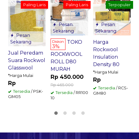
B
Paling Laris
Paling Laris
Terpopuler
R
Pesan
Pesan
G
Sekarang
Sekarang
*
Pesan
Sekarang
TOKO
Harga
Diskon
3%
Rockwool
Jual Peredam
ROCKWOOL
Insulation
Suara Rockwol
ROLL D80
Density 80
Glasswool
MURAH
*Harga Mulai
*Harga Mulai
Rp 450.000
Rp
Rp
Rp 465.000
Tersedia
/ RCS-
Tersedia
/ PSK-
Tersedia
/ RR100
GIM80
GIM05
10