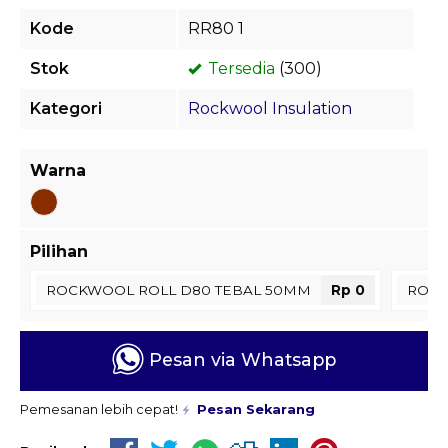
Kode
RR80 1
Stok
Tersedia
(300)
Kategori
Rockwool Insulation
Warna
Pilihan
ROCKWOOL ROLL D80 TEBAL 50MM
Rp 0
ROCK
Pesan via Whatsapp
Pemesanan lebih cepat!
Pesan Sekarang