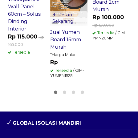
Board 2cm
W
Wall Panel
Murah
60cm – Solusi
Pesan
Rp 100.000
D
Dinding
Sekarang
W
Rp 120.000
Interior
K
Jual Yumen
Tersedia
/ GIM-
Rp 115.000
Rp
YMN20MM
u
Board 15mm
165.000
R
Murah
Tersedia
T
*Harga Mulai
R
Rp
1
Tersedia
/ GIM-
YUMEN1525
GLOBAL ISOLASI MANDIRI