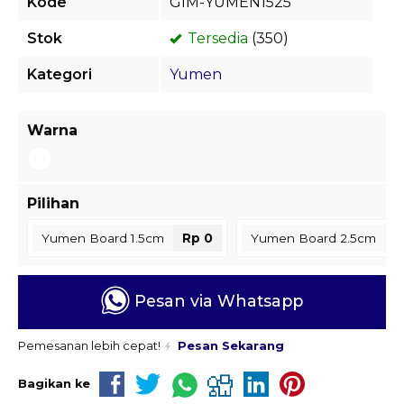
Kode
GIM-YUMEN1525
Stok
Tersedia
(350)
Kategori
Yumen
Warna
Pilihan
Yumen Board 1.5cm
Rp 0
Yumen Board 2.5cm
R
Pesan via Whatsapp
Pemesanan lebih cepat!
Pesan Sekarang
Bagikan ke