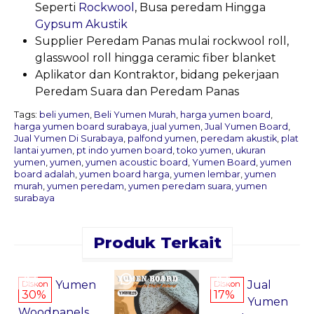
Seperti
Rockwool
, Busa peredam Hingga
Gypsum Akustik
Supplier Peredam Panas mulai rockwool roll,
glasswool roll hingga ceramic fiber blanket
Aplikator dan Kontraktor, bidang pekerjaan
Peredam Suara dan Peredam Panas
Tags:
beli yumen
,
Beli Yumen Murah
,
harga yumen board
,
harga yumen board surabaya
,
jual yumen
,
Jual Yumen Board
,
Jual Yumen Di Surabaya
,
palfond yumen
,
peredam akustik
,
plat
lantai yumen
,
pt indo yumen board
,
toko yumen
,
ukuran
yumen
,
yumen
,
yumen acoustic board
,
Yumen Board
,
yumen
board adalah
,
yumen board harga
,
yumen lembar
,
yumen
murah
,
yumen peredam
,
yumen peredam suara
,
yumen
surabaya
Produk Terkait
Pesan
Pesan
Sekarang
Sekarang
Yumen
Jual
Diskon
Diskon
30%
17%
Yumen
Woodpanels