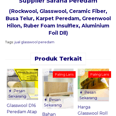
Supplier Sarana Peredam
(Rockwool, Glasswool, Ceramic Fiber,
Busa Telur, Karpet Peredam, Greenwool
Hilon, Ruber Foam Insulflex, Aluminium
Foil Dll)
Tags:
jual glasswool peredam
Produk Terkait
Paling Laris
Paling Laris
Pesan
Pesan
Sekarang
Sekarang
*
Pesan
Sekarang
Glasswool D16
Harga
Peredam Atap
Glasswool Roll
Bahan