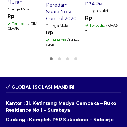
3
Murah
D24 Riau
Peredam
*Harga Mulai
*Harga Mulai
Suara Noise
Rp
Rp
Control 2020
Tersedia
/ GIM-
Tersedia
/ GW24
*Harga Mulai
GLW16
41
Rp
Tersedia
/ BHP-
GIM01
GLOBAL ISOLASI MANDIRI
Kantor : Jl. Ketintang Madya Cempaka – Ruko
Residance No 1 – Surabaya
Gudang : Komplek PSR Sukodono – Sidoarjo