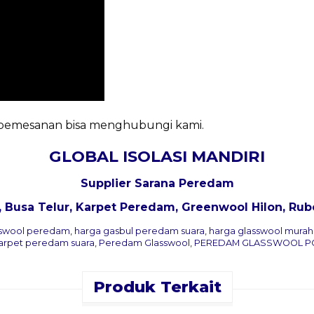
n pemesanan bisa menghubungi kami.
GLOBAL ISOLASI MANDIRI
Supplier Sarana Peredam
, Busa Telur, Karpet Peredam,
Greenwool Hilon
, Rub
sswool peredam
,
harga gasbul peredam suara
,
harga glasswool murah
arpet peredam suara
,
Peredam Glasswool
,
PEREDAM GLASSWOOL P
Produk Terkait