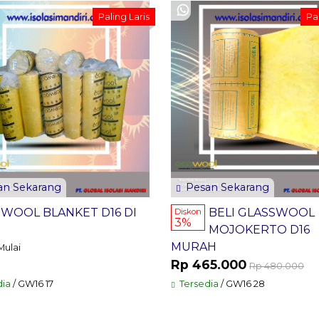
Paling Laris
Pal
n Sekarang
Pesan Sekarang
WOOL BLANKET D16 DI
BELI GLASSWOOL
Diskon
3%
MOJOKERTO D16
MURAH
Mulai
Rp 465.000
Rp 480.000
dia
/ GW16 17
Tersedia
/ GW16 28