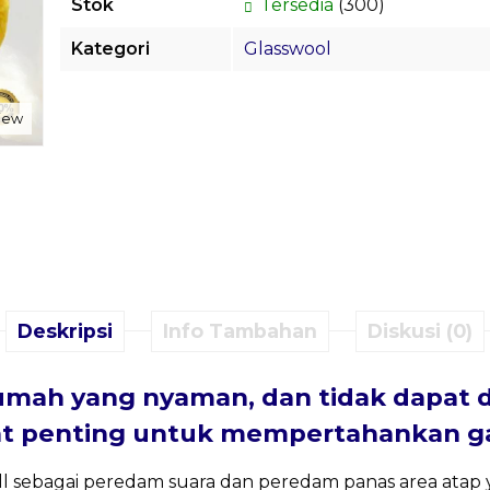
Stok
Tersedia
(300)
Kategori
Glasswool
view
Deskripsi
Info Tambahan
Diskusi (0)
mah yang nyaman, dan tidak dapat 
at penting untuk mempertahankan ga
oll sebagai peredam suara dan peredam panas area atap y