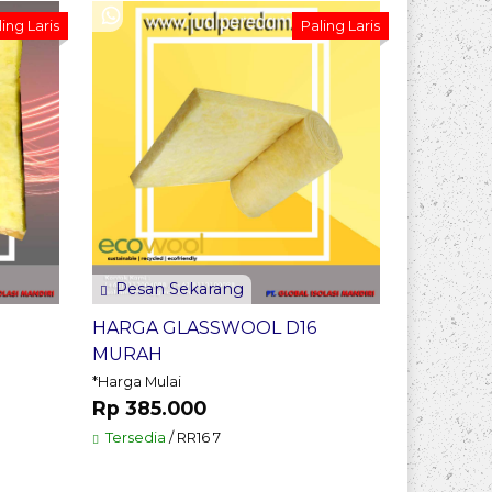
Beli Per
ing Laris
Paling Laris
D32 Pati
*Harga Mul
Rp 780
Tersedia
Pesan Sekarang
HARGA GLASSWOOL D16
MURAH
*Harga Mulai
Rp 385.000
Tersedia
/ RR16 7