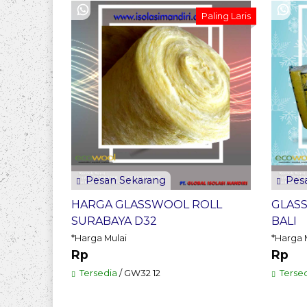
Paling Laris
Pesan Sekarang
Pesa
HARGA GLASSWOOL ROLL
GLASS
SURABAYA D32
BALI
*Harga Mulai
*Harga 
Rp
Rp
Tersedia
/ GW32 12
Terse