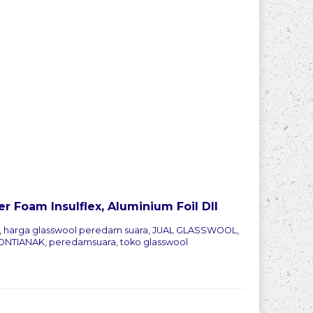
er Foam Insulflex, Aluminium Foil Dll
,
harga glasswool peredam suara
,
JUAL GLASSWOOL
,
ONTIANAK
,
peredamsuara
,
toko glasswool
Pesan 