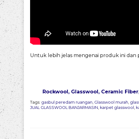
Untuk lebih jelas mengenai produk ini da
Rockwool, Glasswool, Ceramic Fiber
Tags:
gasbul peredam ruangan
,
Glasswool murah
,
gla
JUAL GLASSWOOL BANJARMASIN
,
karpet glasswool
,
k