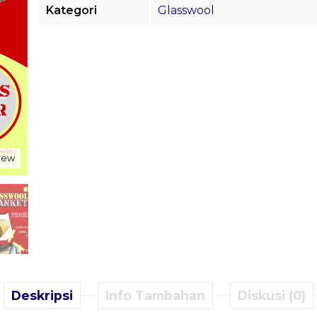
Kategori
Glasswool
view
Deskripsi
Info Tambahan
Diskusi (0)