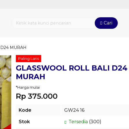
Cari
 D24 MURAH
Paling Laris
GLASSWOOL ROLL BALI D24
MURAH
*Harga mulai
Rp 375.000
Kode
GW24 16
Stok
Tersedia
(300)