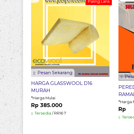
Paling Laris
Pesan Sekarang
Pesa
HARGA GLASSWOOL D16
PERE
MURAH
RAMA
*Harga Mulai
*Harga 
Rp 385.000
Rp
Tersedia
/ RR16 7
Terse