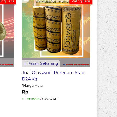
JUAL P
ing Laris
Paling Laris
D32 MU
*Harga Mul
Rp
Tersedia
Pesan Sekarang
Jual Glasswool Peredam Atap
D24 Kg
*Harga Mulai
Rp
Tersedia
/ GW24 48