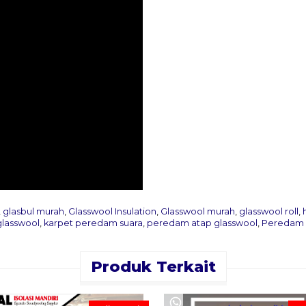
,
glasbul murah
,
Glasswool Insulation
,
Glasswool murah
,
glasswool roll
,
glasswool
,
karpet peredam suara
,
peredam atap glasswool
,
Peredam 
Produk Terkait