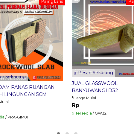
Paling Laris
Pal
Pesan Sekarang
n Sekarang
JUAL GLASSWOOL
DAM PANAS RUANGAN
BANYUWANGI D32
H LINGUNGAN 5CM
*Harga Mulai
Mulai
Rp
Tersedia
/ GW32 1
dia
/ PRA-GIM01