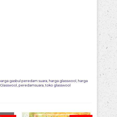
harga gasbul peredam suara
,
harga glasswool
,
harga
Glasswool
,
peredamsuara
,
toko glasswool
Pesan 