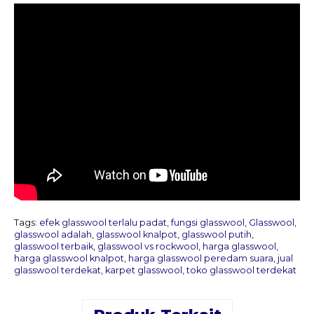
Tags:
efek glasswool terlalu padat
,
fungsi glasswool
,
Glasswool
,
glasswool adalah
,
glasswool knalpot
,
glasswool putih
,
glasswool terbaik
,
glasswool vs rockwool
,
harga glasswool
,
harga glasswool knalpot
,
harga glasswool peredam suara
,
jual
glasswool terdekat
,
karpet glasswool
,
toko glasswool terdekat