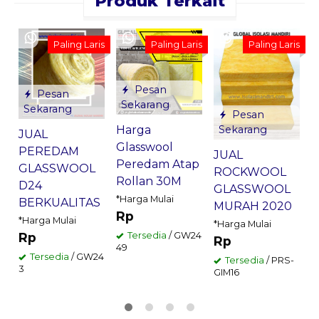
Produk Terkait
M
Paling Laris
Paling Laris
Paling Laris
Pesan
Pesan
Sekarang
Sekarang
1
Pesan
Sekarang
Harga
*
JUAL
Glasswool
PEREDAM
JUAL
Peredam Atap
GLASSWOOL
ROCKWOOL
G
Rollan 30M
D24
GLASSWOOL
*Harga Mulai
BERKUALITAS
MURAH 2020
Rp
*Harga Mulai
*Harga Mulai
Tersedia
/ GW24
Rp
Rp
49
Tersedia
/ GW24
Tersedia
/ PRS-
3
GIM16