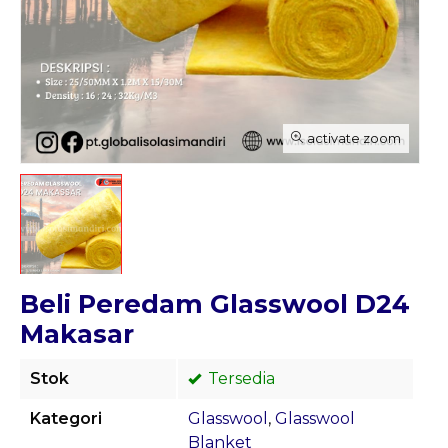
activate zoom
Beli Peredam Glasswool D24
Makasar
Stok
Tersedia
Kategori
Glasswool
,
Glasswool
Blanket