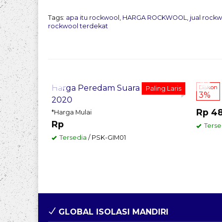
Tags:
apa itu rockwool
,
HARGA ROCKWOOL
,
jual rock
rockwool terdekat
Pesan Sekarang
Pes
Harga Peredam Suara Surabaya
Diskon
Paling Laris
3%
2020
Rp 4
*Harga Mulai
Rp
Terse
Tersedia
/ PSK-GIM01
GLOBAL ISOLASI MANDIRI