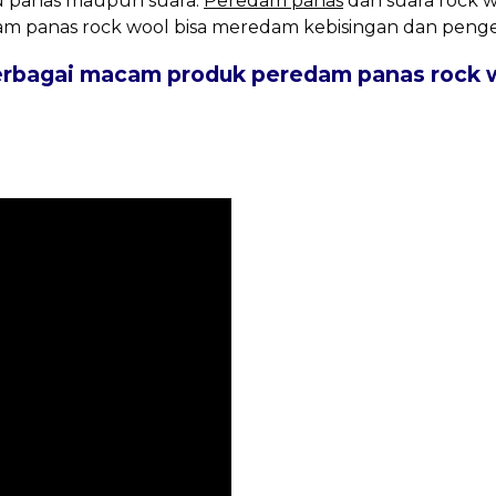
tu panas maupun suara.
Peredam panas
dan suara rock w
am panas rock wool bisa meredam kebisingan dan pengen
ai macam produk peredam panas rock wool