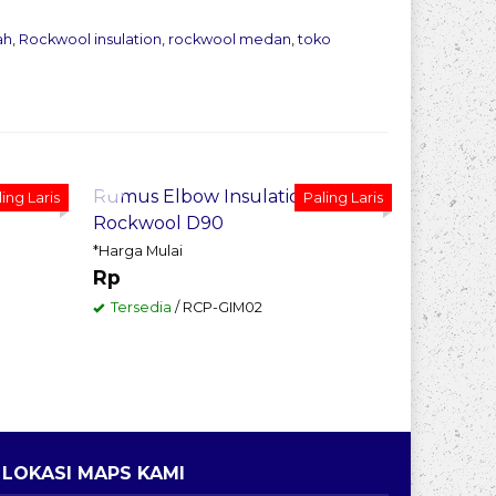
ah
,
Rockwool insulation
,
rockwool medan
,
toko
Pesan Sekarang
Pesan
WOOL
Rumus Elbow Insulation
Peredam 
ing Laris
Paling Laris
Rockwool D90
Kebising
*Harga Mulai
*Harga Mul
Rp
Rp
Tersedia
/ RCP-GIM02
Tersedia
LOKASI MAPS KAMI