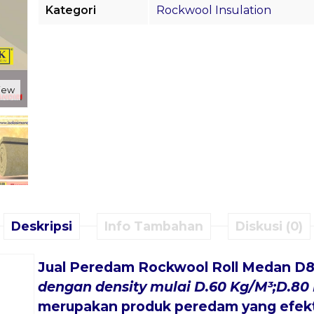
Kategori
Rockwool Insulation
view
Deskripsi
Info Tambahan
Diskusi (0)
Jual
Peredam Rockwool Roll Medan D
dengan density mulai D.60 Kg/M³;D.80 
merupakan produk peredam yang efekt