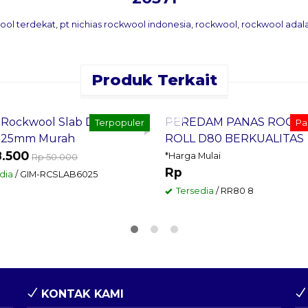
wool terdekat
,
pt nichias rockwool indonesia
,
rockwool
,
rockwool adal
Produk Terkait
an Sekarang
Pesan Sekarang
Rockwool Slab D60 Tebal
PEREDAM PANAS ROCK
Terpopuler
Pal
25mm Murah
ROLL D80 BERKUALITAS
8.500
*Harga Mulai
Rp 50.000
Rp
dia
/ GIM-RCSLAB6025
Tersedia
/ RR80 8
KONTAK KAMI