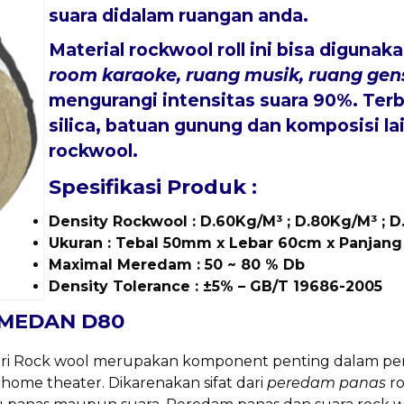
suara didalam ruangan anda.
Material rockwool roll ini bisa diguna
room karaoke, ruang musik, ruang gen
mengurangi intensitas suara 90%. Terbu
silica, batuan gunung dan komposisi la
rockwool.
Spesifikasi Produk :
Density Rockwool : D.60Kg/M³ ; D.80Kg/M³ ; D
Ukuran : Tebal 50mm x Lebar 60cm x Panjan
Maximal Meredam : 50 ~ 80 % Db
Density Tolerance : ±5% – GB/T 19686-2005
MEDAN D80
ari Rock wool merupakan komponent penting dalam pem
ome theater. Dikarenakan sifat dari
peredam panas
ro