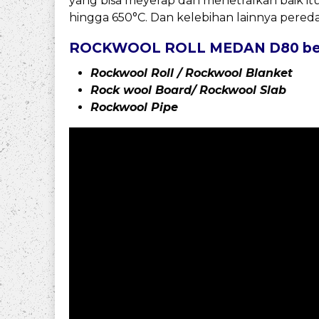
yang bisa meyerap dan menetralkan baik i
hingga 650°C. Dan kelebihan lainnya pered
ROCKWOOL ROLL MEDAN D80 berbag
Rockwool Roll / Rockwool Blanket
Rock wool Board/ Rockwool Slab
Rockwool Pipe