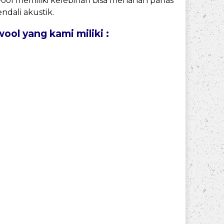
ool memiliki kelebihan bisa menahan panas
dali akustik.
 yang kami miliki :