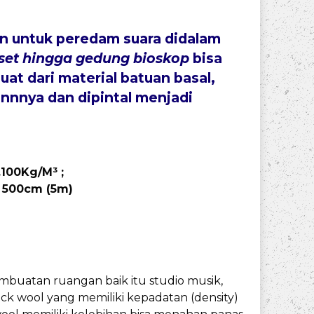
kan untuk peredam suara didalam
set hingga gedung bioskop
bisa
at dari material batuan basal,
innnya dan dipintal menjadi
.100Kg/M³ ;
g 500cm (5m)
buatan ruangan baik itu studio musik,
ck wool yang memiliki kepadatan (density)