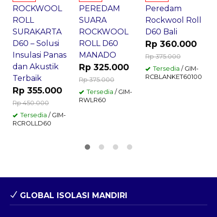
ROCKWOOL
PEREDAM
Peredam
B
ROLL
SUARA
Rockwool Roll
M
SURAKARTA
ROCKWOOL
D60 Bali
P
D60 – Solusi
ROLL D60
Rp 360.000
P
Insulasi Panas
MANADO
B
Rp 375.000
dan Akustik
Rp 325.000
R
Tersedia
/ GIM-
RCBLANKET60100
Terbaik
Rp 375.000
R
Rp 355.000
Tersedia
/ GIM-
RWLR60
R
Rp 450.000
Tersedia
/ GIM-
RCROLLD60
GLOBAL ISOLASI MANDIRI