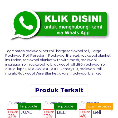
Tags:
harga rockwool per roll
,
harga rockwool roll
,
Harga
Rockwool Roll Peredam
,
Rockwool Blanket
,
rockwool blanket
insulation
,
rockwool blanket with wire mesh
,
rockwool
insulation roll
,
rockwool roll
,
rockwool roll d80
,
rockwool roll
d80 di lapak
,
ROCKWOOL ROLL Density 80
,
rockwool roll
murah
,
Rockwool Wire Blanket
,
ukuran rockwool blanket
Produk Terkait
Pesan
Pesan
Pesan
Sekarang
Sekarang
Sekarang
Terpopuler
Terpopuler
Edisi Terbatas
JUAL
BELI
Beli
Diskon
Diskon
Diskon
21%
13%
4%
R