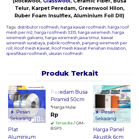
(Rockwool,
Glasswool
, Ceramic Fiber, Busa
Telur, Karpet Peredam, Greenwool Hilon,
Ruber Foam Insulflex, Aluminium Foil Dll)
Tags:
distributor roofmesh
,
harga kawat roofmesh
,
harga roof
mesh per m2
,
harga roofmesh 3315
,
harga wiremesh
,
harga
wiremesh galvanis
,
harga wiremesh jawa timur
,
kawat
wiremesh surabaya
,
pabrik roofmesh
,
panjang wiremesh per
roll
,
Roof mesh Kawat
,
Roof mesh Kawat Penahan Insulation
,
spesifikasi roofmesh
,
ukuran roofmesh
Produk Terkait
Pesan
Sekarang
K
Peredam Busa
P
Piramid 50cm
S
Pesan
Pesan
G
*Harga Mulai
Sekarang
Sekarang
Rp
K
Harga Panel
Plat
*
Tersedia
/ GIM-
BSP5
Akustik 6cm
Aluminium