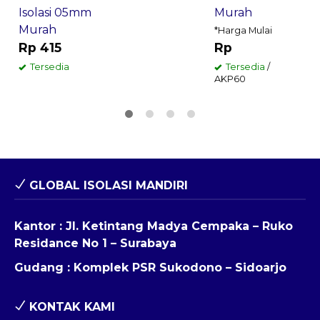
Murah
Isolasi 05mm
G
Murah
*Harga Mulai
Rp
Rp 415
Tersedia
/
Tersedia
AKP60
GLOBAL ISOLASI MANDIRI
Kantor : Jl. Ketintang Madya Cempaka – Ruko
Residance No 1 – Surabaya
Gudang : Komplek PSR Sukodono – Sidoarjo
KONTAK KAMI