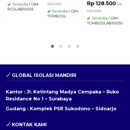
Rp 128.500
R
125.000
Rp
Tersedia
/ GIM-
RCSLAB10025
135.000
1
Tersedia
/ GIM-
TOMBOSL
Tersedia
/ GIM-
TOMBOSLAB10050
R
GLOBAL ISOLASI MANDIRI
Kantor : Jl. Ketintang Madya Cempaka – Ruko
Residance No 1 – Surabaya
Gudang : Komplek PSR Sukodono – Sidoarjo
KONTAK KAMI