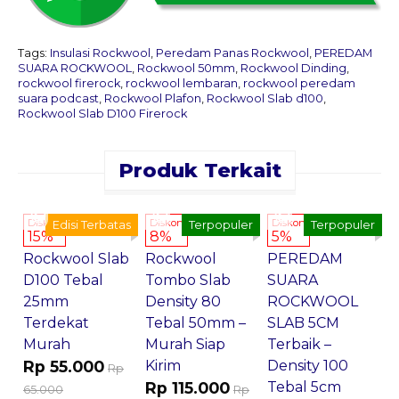
Tags:
Insulasi Rockwool
,
Peredam Panas Rockwool
,
PEREDAM
SUARA ROCKWOOL
,
Rockwool 50mm
,
Rockwool Dinding
,
rockwool firerock
,
rockwool lembaran
,
rockwool peredam
suara podcast
,
Rockwool Plafon
,
Rockwool Slab d100
,
Rockwool Slab D100 Firerock
Produk Terkait
Pesan
Pesan
Pesan
Sekarang
Sekarang
Sekarang
Diskon
Diskon
Diskon
Edisi Terbatas
Terpopuler
Terpopuler
15%
8%
5%
Rockwool Slab
Rockwool
PEREDAM
R
D100 Tebal
Tombo Slab
SUARA
P
25mm
Density 80
ROCKWOOL
B
Terdekat
Tebal 50mm –
SLAB 5CM
–
Murah
Murah Siap
Terbaik –
P
Rp 55.000
Kirim
Density 100
S
Rp
Rp 115.000
Tebal 5cm
R
65.000
Rp