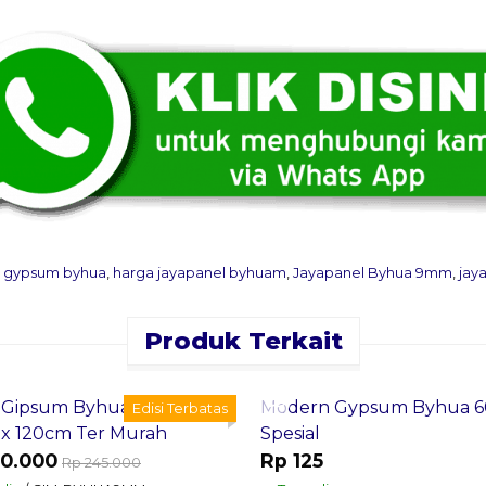
g gypsum byhua
,
harga jayapanel byhuam
,
Jayapanel Byhua 9mm
,
jay
Produk Terkait
an Sekarang
Pesan Sekarang
Gipsum Byhua 9mm x 60
Modern Gypsum Byhua 
Edisi Terbatas
x 120cm Ter Murah
Spesial
20.000
Rp 125
Rp 245.000