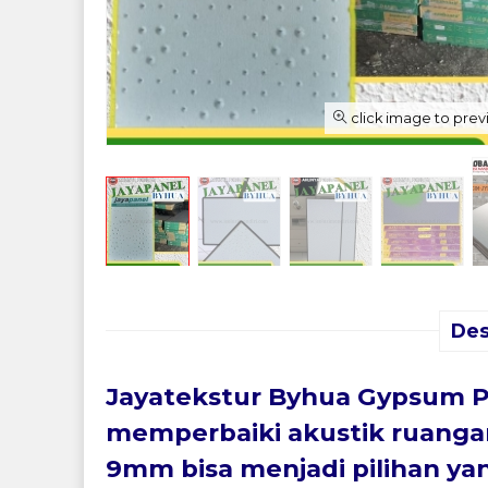
click image to pre
Des
Jayatekstur Byhua Gypsum P
memperbaiki akustik ruanga
9mm bisa menjadi pilihan ya