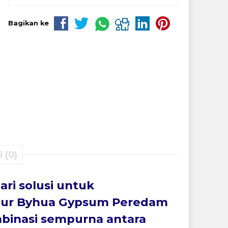
Bagikan ke
 (0)
i solusi untuk
stur Byhua Gypsum Peredam
mbinasi sempurna antara