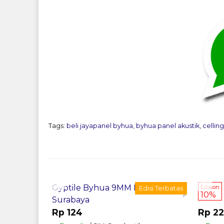
Tags:
beli jayapanel byhua
,
byhua panel akustik
,
cellin
Pesan Sekarang
Pes
Gyptile Byhua 9MM Murah Di
Diskon
Edisi Terbatas
10%
Surabaya
Rp 124
Rp 2