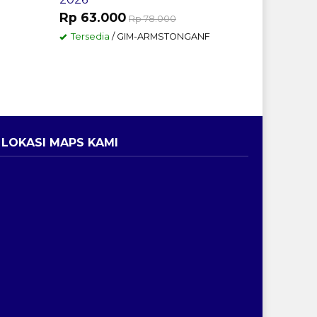
Rp 480
Rp 63.000
Rp 78.000
Tersedia
Tersedia
/ GIM-ARMSTONGANF
LOKASI MAPS KAMI
ri