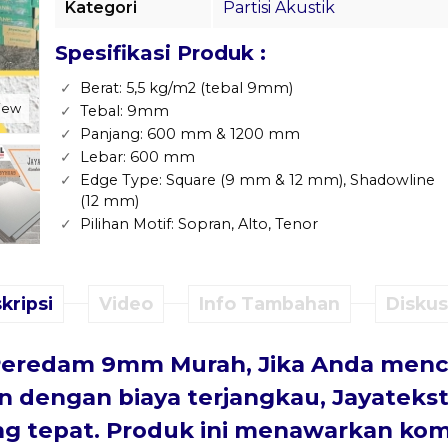
Kategori
Partisi Akustik
Spesifikasi Produk :
Berat: 5,5 kg/m2 (tebal 9mm)
view
Tebal: 9mm
Panjang: 600 mm & 1200 mm
Lebar: 600 mm
Edge Type: Square (9 mm & 12 mm), Shadowline
(12 mm)
Pilihan Motif: Sopran, Alto, Tenor
kripsi
Video
Info Tambahan
Diskusi
eredam 9mm Murah, Jika Anda mencar
n dengan biaya terjangkau, Jayatek
ng tepat. Produk ini menawarkan ko