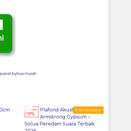
apanel byhua murah
Pesan Sekarang
Pesan
60cm
Plafond Akustik
Plafon G
Diskon
Edisi Terbatas
19%
Armstrong Gypsum –
12mm Te
Solusi Peredam Suara Terbaik
*Harga Mul
2026