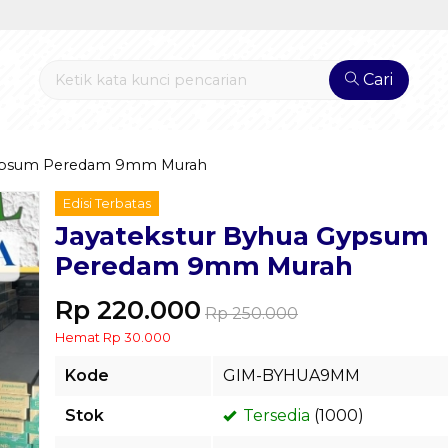
Cari
Gypsum Peredam 9mm Murah
Edisi Terbatas
Jayatekstur Byhua Gypsum
Peredam 9mm Murah
Rp 220.000
Rp 250.000
Hemat Rp 30.000
Kode
GIM-BYHUA9MM
Stok
Tersedia
(1000)