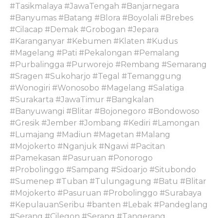
#Tasikmalaya #JawaTengah #Banjarnegara
#Banyumas #Batang #Blora #Boyolali #Brebes
#Cilacap #Demak #Grobogan #Jepara
#Karanganyar #Kebumen #Klaten #Kudus
#Magelang #Pati #Pekalongan #Pemalang
#Purbalingga #Purworejo #Rembang #Semarang
#Sragen #Sukoharjo #Tegal #Temanggung
#Wonogiri #Wonosobo #Magelang #Salatiga
#Surakarta #JawaTimur #Bangkalan
#Banyuwangi #Blitar #Bojonegoro #Bondowoso
#Gresik #Jember #Jombang #Kediri #Lamongan
#Lumajang #Madiun #Magetan #Malang
#Mojokerto #Nganjuk #Ngawi #Pacitan
#Pamekasan #Pasuruan #Ponorogo
#Probolinggo #Sampang #Sidoarjo #Situbondo
#Sumenep #Tuban #Tulungagung #Batu #Blitar
#Mojokerto #Pasuruan #Probolinggo #Surabaya
#KepulauanSeribu #banten #Lebak #Pandeglang
#Serang #Cilegon #Serang #Tangerang