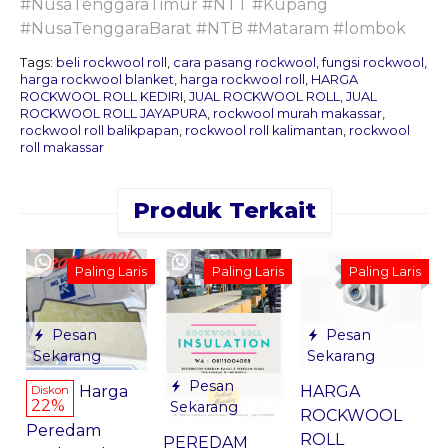
#NusaTenggaraTimur #NTT #Kupang
#NusaTenggaraBarat #NTB #Mataram #lombok
Tags:
beli rockwool roll
,
cara pasang rockwool
,
fungsi rockwool
,
harga rockwool blanket
,
harga rockwool roll
,
HARGA
ROCKWOOL ROLL KEDIRI
,
JUAL ROCKWOOL ROLL
,
JUAL
ROCKWOOL ROLL JAYAPURA
,
rockwool murah makassar
,
rockwool roll balikpapan
,
rockwool roll kalimantan
,
rockwool
roll makassar
Produk Terkait
Paling Laris
Paling Laris
Paling Laris
Pesan
Pesan
K
Sekarang
Sekarang
*
Pesan
Harga
HARGA
Diskon
22%
Sekarang
ROCKWOOL
Peredam
G
ROLL
PEREDAM