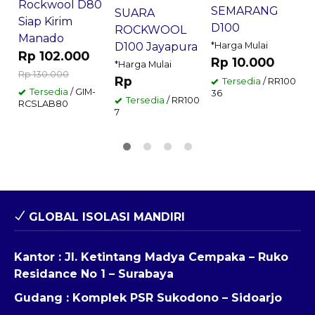
Rockwool D80
SEMARANG
SUARA
Siap Kirim
D100
ROCKWOOL
Manado
D100 Jayapura
*Harga Mulai
Rp 102.000
Rp 10.000
*Harga Mulai
Rp 130.000
Rp
Tersedia
/ RR100
Tersedia
/ GIM-
36
Tersedia
/ RR100
RCSLAB80
7
GLOBAL ISOLASI MANDIRI
Kantor : Jl. Ketintang Madya Cempaka – Ruko
Residance No 1 – Surabaya
Gudang : Komplek PSR Sukodono – Sidoarjo