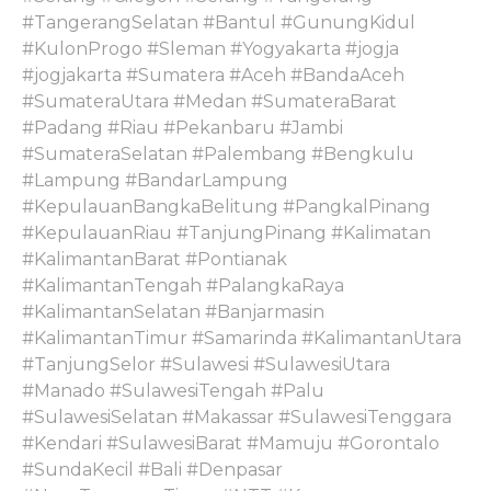
#TangerangSelatan #Bantul #GunungKidul
#KulonProgo #Sleman #Yogyakarta #jogja
#jogjakarta #Sumatera #Aceh #BandaAceh
#SumateraUtara #Medan #SumateraBarat
#Padang #Riau #Pekanbaru #Jambi
#SumateraSelatan #Palembang #Bengkulu
#Lampung #BandarLampung
#KepulauanBangkaBelitung #PangkalPinang
#KepulauanRiau #TanjungPinang #Kalimatan
#KalimantanBarat #Pontianak
#KalimantanTengah #PalangkaRaya
#KalimantanSelatan #Banjarmasin
#KalimantanTimur #Samarinda #KalimantanUtara
#TanjungSelor #Sulawesi #SulawesiUtara
#Manado #SulawesiTengah #Palu
#SulawesiSelatan #Makassar #SulawesiTenggara
#Kendari #SulawesiBarat #Mamuju #Gorontalo
#SundaKecil #Bali #Denpasar