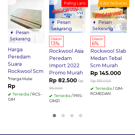
Paling Laris
Edisi Terbatas
T
D
Pesan
Pesan
M
Sekarang
Sekarang
2
Pesan
Sekarang
Diskon
Diskon
*
13%
6%
Harga
Rockwool Asia
Rockwool Slab
Peredam
Peredam
Medan Tebal
G
Suara
Import 2022
5cm Murah
Rockwool 5cm
Promo Murah
Rp 145.000
*Harga Mulai
Rp 82.500
Rp
Rp 155.000
Rp
95.000
Tersedia
/ GIM-
RCMEDAN
Tersedia
/ RCS-
Tersedia
/ PRS-
GIM
GIM21