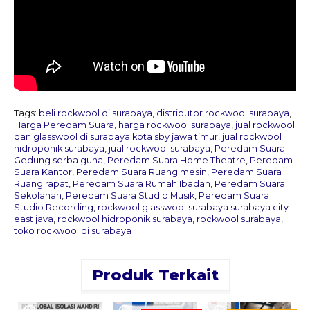
Tags:
beli rockwool di surabaya
,
distributor rockwool surabaya
,
Harga Peredam Suara
,
harga rockwool surabaya
,
jual rockwool
dan glasswool di surabaya kota sby jawa timur
,
jual rockwool
hidroponik surabaya
,
jual rockwool surabaya
,
Peredam Suara
Gedung serba guna
,
Peredam Suara Home Theatre
,
Peredam
Suara Kantor
,
Peredam Suara Ruang mesin
,
Peredam Suara
Ruang rapat
,
Peredam Suara Rumah Ibadah
,
Peredam Suara
Sekolahan
,
Peredam Suara Studio Musik
,
Peredam Suara
Studio Recording
,
rockwool glasswool surabaya surabaya city
east java
,
rockwool hidroponik surabaya
,
rockwool surabaya
,
toko rockwool di surabaya
Produk Terkait