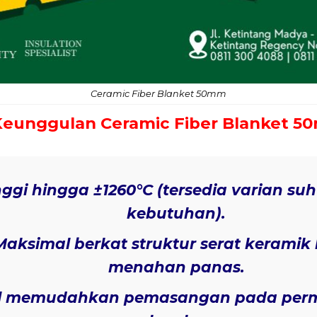
Ceramic Fiber Blanket 50mm
Keunggulan Ceramic Fiber Blanket 
nggi
hingga ±1260°C (tersedia varian suhu
kebutuhan).
 Maksimal
berkat struktur serat keramik 
menahan panas.
l
memudahkan pemasangan pada perm