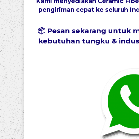
Kami menyediakan
Ceramic Fib
pengiriman cepat ke seluruh In
📦
Pesan sekarang
untuk me
kebutuhan tungku & indust