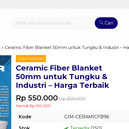
Cari
t
»
Ceramic Fiber Blanket 50mm untuk Tungku & Industri – Ha
Edisi Terbatas
Ceramic Fiber Blanket
50mm untuk Tungku &
Industri – Harga Terbaik
Rp 550.000
Rp 650.000
Hemat Rp 100.000
Kode
GIM-CERAMICFB96
Stok
Tersedia
(250)