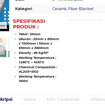
Kategori
Ceramic Fiber Blanket
SPESIFIKASI
view
PRODUK :
Tebal : 50mm
Ukuran : 25mm x 610mm
x 7200mm | 50mm x
610mm x 3600mm
Density : 96 Kg/M³
Working Temperature :
1.260°C ~ 1430°C
Chemical Composition :
AL2O3+SIO2
Working Temperature :
1100%
kripsi
Video
Info Tambahan
Diskusi