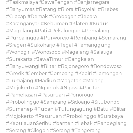
#Tasikmalaya #JawaTengah #Banjarnegara
#Banyumas #Batang #Blora #Boyolali #Brebes
#Cilacap #Demak #Grobogan #Jepara
#Karanganyar #Kebumen #Klaten #Kudus
#Magelang #Pati #Pekalongan #Pemalang
#Purbalingga #Purworejo #Rembang #Semarang
#Sragen #Sukoharjo #Tegal #Temanggung
#Wonogiri #Wonosobo #Magelang #Salatiga
#Surakarta #JawaTimur #Bangkalan
#Banyuwangi #Blitar #Bojonegoro #Bondowoso
#Gresik #Jember #Jombang #Kediri #Lamongan
#Lumajang #Madiun #Magetan #Malang
#Mojokerto #Nganjuk #Ngawi #Pacitan
#Pamekasan #Pasuruan #Ponorogo
#Probolinggo #Sampang #Sidoarjo #Situbondo
#Sumenep #Tuban #Tulungagung #Batu #Blitar
#Mojokerto #Pasuruan #Probolinggo #Surabaya
#KepulauanSeribu #banten #Lebak #Pandeglang
#Serang #Cilegon #Serang #Tangerang