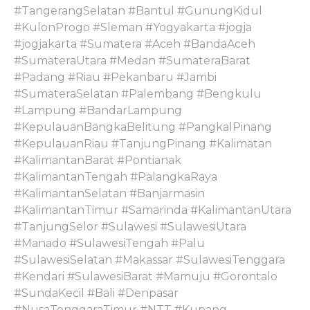
#TangerangSelatan #Bantul #GunungKidul
#KulonProgo #Sleman #Yogyakarta #jogja
#jogjakarta #Sumatera #Aceh #BandaAceh
#SumateraUtara #Medan #SumateraBarat
#Padang #Riau #Pekanbaru #Jambi
#SumateraSelatan #Palembang #Bengkulu
#Lampung #BandarLampung
#KepulauanBangkaBelitung #PangkalPinang
#KepulauanRiau #TanjungPinang #Kalimatan
#KalimantanBarat #Pontianak
#KalimantanTengah #PalangkaRaya
#KalimantanSelatan #Banjarmasin
#KalimantanTimur #Samarinda #KalimantanUtara
#TanjungSelor #Sulawesi #SulawesiUtara
#Manado #SulawesiTengah #Palu
#SulawesiSelatan #Makassar #SulawesiTenggara
#Kendari #SulawesiBarat #Mamuju #Gorontalo
#SundaKecil #Bali #Denpasar
#NusaTenggaraTimur #NTT #Kupang