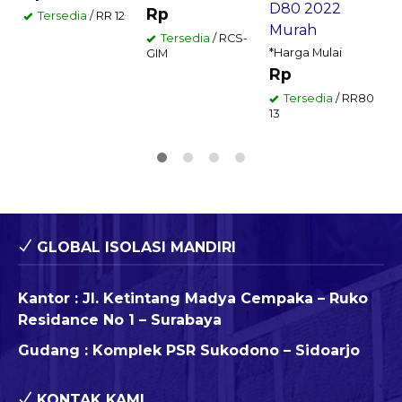
D80 2022
Rp
Tersedia
/ RR 12
Murah
Tersedia
/ RCS-
*Harga Mulai
GIM
Rp
Tersedia
/ RR80
13
GLOBAL ISOLASI MANDIRI
Kantor : Jl. Ketintang Madya Cempaka – Ruko
Residance No 1 – Surabaya
Gudang : Komplek PSR Sukodono – Sidoarjo
KONTAK KAMI