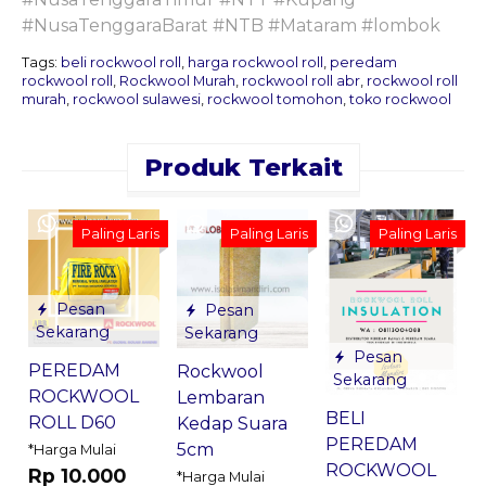
#NusaTenggaraBarat #NTB #Mataram #lombok
Tags:
beli rockwool roll
,
harga rockwool roll
,
peredam
rockwool roll
,
Rockwool Murah
,
rockwool roll abr
,
rockwool roll
murah
,
rockwool sulawesi
,
rockwool tomohon
,
toko rockwool
Produk Terkait
P
Paling Laris
Paling Laris
Paling Laris
S
A
Pesan
Pesan
K
Sekarang
Sekarang
2
Pesan
*
PEREDAM
Rockwool
Sekarang
ROCKWOOL
Lembaran
BELI
ROLL D60
Kedap Suara
G
PEREDAM
5cm
*Harga Mulai
ROCKWOOL
Rp 10.000
*Harga Mulai