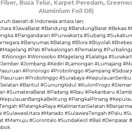
Fiber, Busa Telur, Karpet Peredam, Greenwoo
Aluminium Foil Dll)
uh daerah di Indonesia antara lain:
#Utara #JawaBarat #Bandung #BandungBarat #Bekasi #B
engka #Pangandaran #Purwakarta #Subang #Sukabumi
rnegara #Banyumas #Batang #Blora #Boyolali #Brebe
#Magelang #Pati #Pekalongan #Pemalang #Purbalin
 #Wonogiri #Wonosobo #Magelang #Salatiga #Surakar
k #Jember #Jombang #Kediri #Lamongan #Lumajang #M
Pasuruan #Ponorogo #Probolinggo #Sampang #Sidoar
#Pasuruan #Probolinggo #Surabaya #KepulauanSerib
Selatan #Bantul #GunungKidul #KulonProgo #Sleman #
n #SumateraBarat #Padang #Riau #Pekanbaru #Jamb
epulauanBangkaBelitung #PangkalPinang #Kepulaua
nTengah #PalangkaRaya #KalimantanSelatan #Banjarma
i #SulawesiUtara #Manado #SulawesiTengah #Palu #Su
rat #Mamuju #Gorontalo #SundaKecil #Bali #Denpasa
mbok