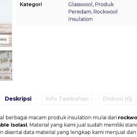
Kategori
Glasswool
,
Produk
Peredam
,
Rockwool
Insulation
view
Deskripsi
Info Tambahan
Diskusi (0)
l berbagai macam produk insulation mulai dari
rockwo
able isolasi
. Material yang kami jual sudah memiliki sta
 disertai data material yang lengkap kami menjual dan