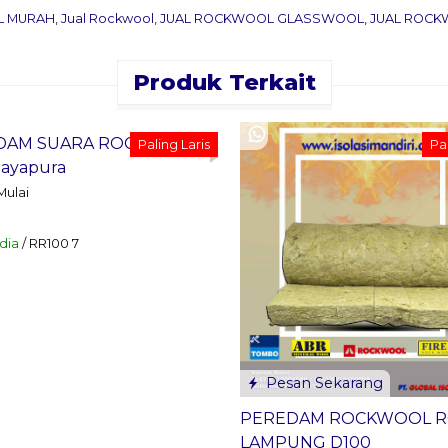
L MURAH
,
Jual Rockwool
,
JUAL ROCKWOOL GLASSWOOL
,
JUAL ROC
Produk Terkait
an Sekarang
DAM SUARA ROCKWOOL
Paling Laris
Pal
Jayapura
Mulai
dia
/ RR100 7
Pesan Sekarang
PEREDAM ROCKWOOL R
LAMPUNG D100