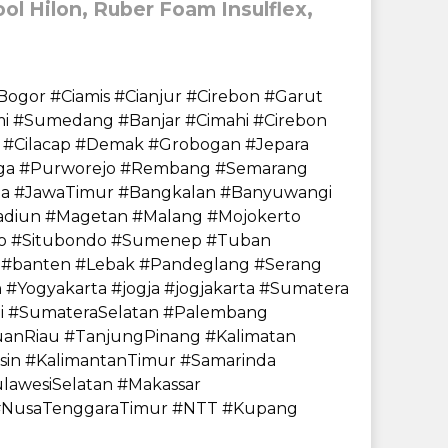
l Hilon, Ruber Foam Insulflex,
ogor #Ciamis #Cianjur #Cirebon #Garut
 #Sumedang #Banjar #Cimahi #Cirebon
s #Cilacap #Demak #Grobogan #Jepara
gga #Purworejo #Rembang #Semarang
ta #JawaTimur #Bangkalan #Banyuwangi
adiun #Magetan #Malang #Mojokerto
jo #Situbondo #Sumenep #Tuban
u #banten #Lebak #Pandeglang #Serang
Yogyakarta #jogja #jogjakarta #Sumatera
i #SumateraSelatan #Palembang
nRiau #TanjungPinang #Kalimatan
sin #KalimantanTimur #Samarinda
lawesiSelatan #Makassar
r #NusaTenggaraTimur #NTT #Kupang