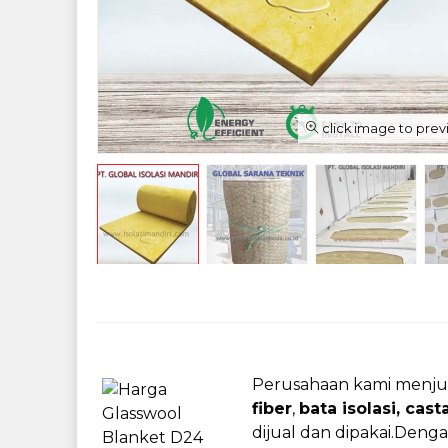
click image to pre
Perusahaan kami menjua
fiber
,
bata isolasi, cast
dijual dan dipakai.
Dengan