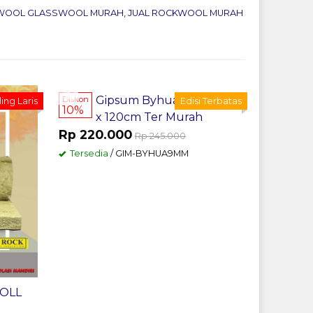
KWOOL GLASSWOOL MURAH
,
JUAL ROCKWOOL MURAH
Pesan Sekarang
Pesan
Gipsum Byhua 9mm x 60
BELI P
Diskon
ing Laris
Edisi Terbatas
10%
x 120cm Ter Murah
KEDIRI 
Rp 220.000
*Harga Mul
Rp 245.000
Rp
Tersedia
/ GIM-BYHUA9MM
Tersedia
OLL