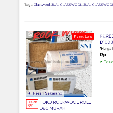
Tags:
Glasswool
,
JUAL GLASSWOOL
,
JUAL GLASSWOO
Pes
PERE
Paling Laris
D100 
*Harga 
Rp
Terse
Pesan Sekarang
TOKO ROCKWOOL ROLL
Diskon
3%
D80 MURAH