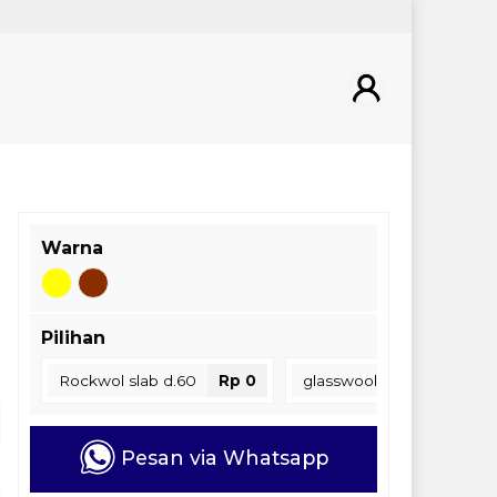
Warna
Pilihan
Rockwol slab d.60
Rp 0
glasswool Blanket D.16
Pesan via Whatsapp