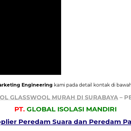
rketing Engineering
kami pada detail kontak di bawah
OL GLASSWOOL MURAH DI SURABAYA
– P
PT.
GLOBAL ISOLASI MANDIRI
plier Peredam Suara
dan Peredam P