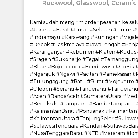
Rockwool, Glasswool, Ceramic 
Kami sudah mengirim order pesanan ke selur
#Jakarta #Barat #Pusat #Selatan #Timur 
#Indramayu #Karawang #Kuningan #Majal
#Depok #Tasikmalaya #JawaTengah #Banja
#Karanganyar #Kebumen #Klaten #Kudus 
#Sragen #Sukoharjo #Tegal #Temanggung
#Blitar #Bojonegoro #Bondowoso #Gresi
#Nganjuk #Ngawi #Pacitan #Pamekasan #
#Tulungagung #Batu #Blitar #Mojokerto 
#Cilegon #Serang #Tangerang #Tangerang
#Aceh #BandaAceh #SumateraUtara #Meda
#Bengkulu #Lampung #BandarLampung #K
#KalimantanBarat #Pontianak #Kalimanta
#KalimantanUtara #TanjungSelor #Sulawes
#SulawesiTenggara #Kendari #SulawesiBa
#NusaTenggaraBarat #NTB #Mataram #lo