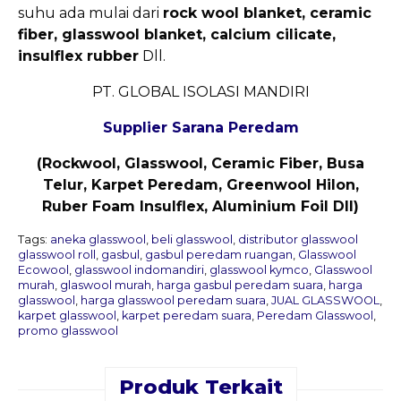
suhu ada mulai dari
rock wool blanket, ceramic
fiber, glasswool blanket, calcium cilicate,
insulflex rubber
Dll.
PT. GLOBAL ISOLASI MANDIRI
Supplier Sarana Peredam
(Rockwool, Glasswool, Ceramic Fiber, Busa
Telur, Karpet Peredam, Greenwool Hilon,
Ruber Foam Insulflex, Aluminium Foil Dll)
Tags:
aneka glasswool
,
beli glasswool
,
distributor glasswool
glasswool roll
,
gasbul
,
gasbul peredam ruangan
,
Glasswool
Ecowool
,
glasswool indomandiri
,
glasswool kymco
,
Glasswool
murah
,
glaswool murah
,
harga gasbul peredam suara
,
harga
glasswool
,
harga glasswool peredam suara
,
JUAL GLASSWOOL
,
karpet glasswool
,
karpet peredam suara
,
Peredam Glasswool
,
promo glasswool
Produk Terkait
Pesan