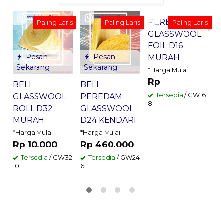
Sekarang
PEREDAM
Paling Laris
Paling Laris
Paling Laris
GLASSWOOL
FOIL D16
Pesan
Pesan
MURAH
Sekarang
Sekarang
*Harga Mulai
*
Rp
BELI
BELI
Tersedia
/ GW16
GLASSWOOL
PEREDAM
8
3
ROLL D32
GLASSWOOL
MURAH
D24 KENDARI
*Harga Mulai
*Harga Mulai
Rp 10.000
Rp 460.000
Tersedia
/ GW32
Tersedia
/ GW24
10
6